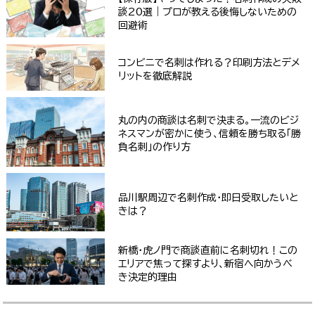
談20選｜プロが教える後悔しないための
回避術
コンビニで名刺は作れる？印刷方法とデメ
リットを徹底解説
丸の内の商談は名刺で決まる。一流のビジ
ネスマンが密かに使う、信頼を勝ち取る「勝
負名刺」の作り方
品川駅周辺で名刺作成・即日受取したいと
きは？
新橋・虎ノ門で商談直前に名刺切れ！この
エリアで焦って探すより、新宿へ向かうべ
き決定的理由