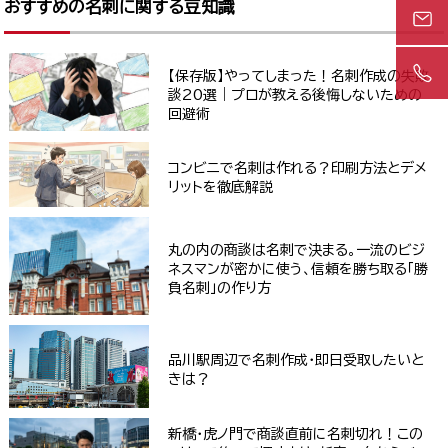
おすすめの名刺に関する豆知識
【保存版】やってしまった！名刺作成の失敗
談20選｜プロが教える後悔しないための
回避術
コンビニで名刺は作れる？印刷方法とデメ
リットを徹底解説
丸の内の商談は名刺で決まる。一流のビジ
ネスマンが密かに使う、信頼を勝ち取る「勝
負名刺」の作り方
品川駅周辺で名刺作成・即日受取したいと
きは？
新橋・虎ノ門で商談直前に名刺切れ！この