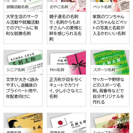
大学生活のサーク
親子連名の名刺
家族のワンちゃん
ル活動や就職活動
で、名刺からもお
ネコちゃんなどペッ
でのアピールに有
子さんへの愛情と
トの写真と名前が
利な就勝名刺
絆を感じられる名
入るかわいい名刺
刺
文字が大きく読み
正方形が目を引く
サッカーや野球な
やすい。退職後の
キュートでカワイ
どのスポーツ名
プライベート用や、
イ、少し小さなミニ
刺。背番号などで
年配者向けに
名刺
自分オリジナルを
作れる