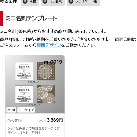
検索条件:
茶色
ミニ名刺
プライベート用
ミニ名刺テンプレート
ミニ名刺(茶色系)からおすすめ商品順に表示しています。
商品詳細にて価格・納期をご覧いただきご注文いただけます。両面印刷は
ご注文フォームから
裏面デザイン
をご指定ください。
m-0019
Mini
ミニサイズ
3,369円
m-0019
100枚
シックな色遣いで時計をモチーフにデ
ザインされたミニ名刺！