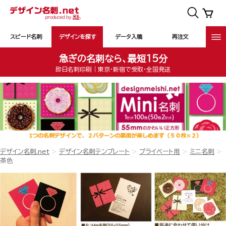
スピード名刺
デザインを探す
データ入稿
再注文
急ぎの名刺なら、最短15分
即日名刺印刷｜東京・新宿で受取・全国発送
デザイン名刺.net
デザイン名刺テンプレート
プライベート用
ミニ名刺
茶色