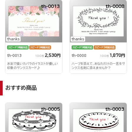
th-0013
th-0008
thanks
thanks
スピード1時間対応
スピード3時間対応
スピード1時間対応
スピード3時間対応
2,530円
1,870円
th-0013
th-0008
100枚
100枚
水彩で描いたバラのイラストが優しい
ハーブを添えて、あなただけの一言をサ
印象のサンクスカード♪
ンクス名刺に添えませんか？
おすすめ商品
th-0005
th-0003