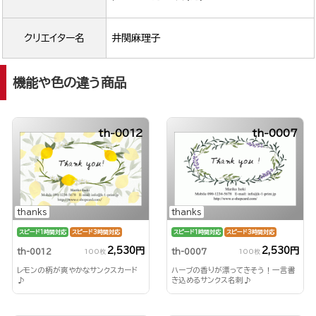
クリエイター名
井関麻理子
機能や色の違う商品
th-0012
th-0007
thanks
thanks
スピード1時間対応
スピード3時間対応
スピード1時間対応
スピード3時間対応
2,530円
2,530円
th-0012
th-0007
100枚
100枚
レモンの柄が爽やかなサンクスカード
ハーブの香りが漂ってきそう！一言書
♪
き込めるサンクス名刺♪