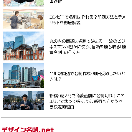
回避術
コンビニで名刺は作れる？印刷方法とデメ
リットを徹底解説
丸の内の商談は名刺で決まる。一流のビジ
ネスマンが密かに使う、信頼を勝ち取る「勝
負名刺」の作り方
品川駅周辺で名刺作成・即日受取したいと
きは？
新橋・虎ノ門で商談直前に名刺切れ！この
エリアで焦って探すより、新宿へ向かうべ
き決定的理由