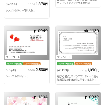
方にマッチするシンプルな名刺
1,870円
pk-1142
100枚
シンプルなドット柄が人気！
p-0949
pk-1139
プライベート
プライベート
スピード1時間対応
スピード3時間対応
スピード1時間対応
スピード3時間対応
2,530円
1,870円
p-0949
pk-1139
100枚
100枚
ハートフルデザイン！
遊び心満点、モノクロアンティーク調な
職業別名刺で個性に差をつけよう！
p-1204
p-0932