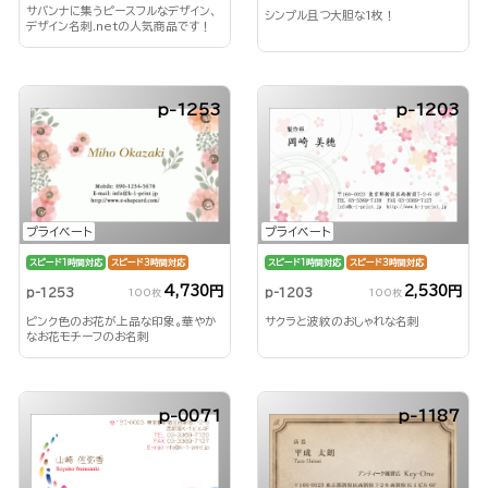
サバンナに集うピースフルなデザイン、
シンプル且つ大胆な1枚！
デザイン名刺.netの人気商品です！
p-1253
p-1203
プライベート
プライベート
スピード1時間対応
スピード3時間対応
スピード1時間対応
スピード3時間対応
4,730円
2,530円
p-1253
p-1203
100枚
100枚
ピンク色のお花が上品な印象。華やか
サクラと波紋のおしゃれな名刺
なお花モチーフのお名刺
p-0071
p-1187