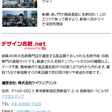
きは？
新橋・虎ノ門で商談直前に名刺切れ！この
エリアで焦って探すより、新宿へ向かうべ
き決定的理由
創業40年の名刺専門店が運営する高品質でおしゃれな名刺作成・印刷
専門の通販サイトです。厳選された名刺テンプレートが2000種類以上。
データ不要、簡単操作で高品質名刺が100枚1,870円から作れます。最
短15分で新宿駅すぐの実店舗で即日受け取りや発送も可能です。
運営会社: 株式会社ケイワンプリント
住所: 〒160-0023 東京都新宿区西新宿7-2-6 西新宿K-1ビル5F
アクセスマップ
TEL:
03-3369-7120
EMAIL:
info@k-1-print.jp