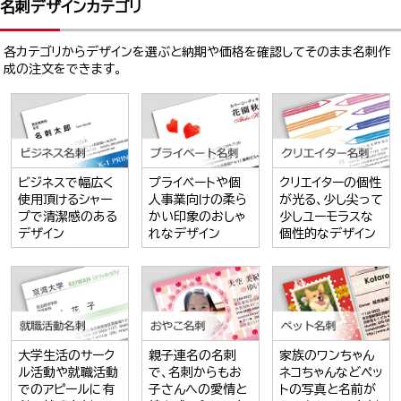
名刺デザインカテゴリ
各カテゴリからデザインを選ぶと納期や価格を確認してそのまま名刺作
成の注文をできます。
ビジネスで幅広く
プライベートや個
クリエイターの個性
使用頂けるシャー
人事業向けの柔ら
が光る、少し尖って
プで清潔感のある
かい印象のおしゃ
少しユーモラスな
デザイン
れなデザイン
個性的なデザイン
大学生活のサーク
親子連名の名刺
家族のワンちゃん
ル活動や就職活動
で、名刺からもお
ネコちゃんなどペッ
でのアピールに有
子さんへの愛情と
トの写真と名前が