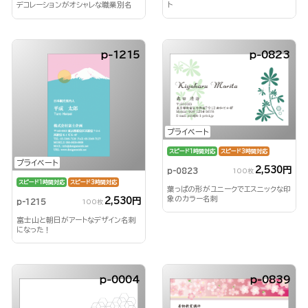
ト
デコレーションがオシャレな職業別名
刺！
p-1215
p-0823
プライベート
スピード1時間対応
スピード3時間対応
プライベート
2,530円
p-0823
100枚
スピード1時間対応
スピード3時間対応
葉っぱの形がユニークでエスニックな印
象のカラー名刺
2,530円
p-1215
100枚
富士山と朝日がアートなデザイン名刺
になった！
p-0004
p-0839