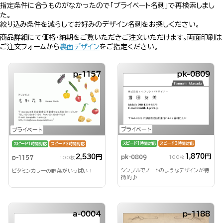
指定条件に合うものがなかったので「プライベート名刺」で再検索しまし
た。
絞り込み条件を減らしてお好みのデザイン名刺をお探しください。
商品詳細にて価格・納期をご覧いただきご注文いただけます。両面印刷は
ご注文フォームから
裏面デザイン
をご指定ください。
p-1157
pk-0809
プライベート
プライベート
スピード1時間対応
スピード3時間対応
スピード1時間対応
スピード3時間対応
1,870円
2,530円
pk-0809
p-1157
100枚
100枚
シンプルでノートのようなデザインが特
ビタミンカラーの野菜がいっぱい！
徴的♪
a-0004
p-1188