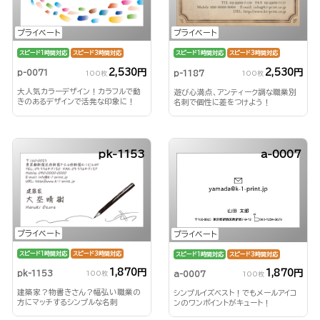
プライベート
プライベート
スピード1時間対応
スピード3時間対応
スピード1時間対応
スピード3時間対応
2,530円
2,530円
p-0071
p-1187
100枚
100枚
大人気カラーデザイン！カラフルで動
遊び心満点、アンティーク調な職業別
きのあるデザインで活発な印象に！
名刺で個性に差をつけよう！
pk-1153
a-0007
プライベート
プライベート
スピード1時間対応
スピード3時間対応
スピード1時間対応
スピード3時間対応
1,870円
1,870円
pk-1153
a-0007
100枚
100枚
建築家？物書きさん？幅弘い職業の
シンプルイズベスト！でもメールアイコ
方にマッチするシンプルな名刺
ンのワンポイントがキュート！