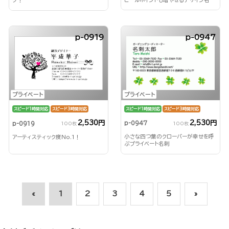
ピールポイントも増やせるデザイン名
グ！
刺！
p-0919
p-0947
プライベート
プライベート
スピード1時間対応
スピード3時間対応
スピード1時間対応
スピード3時間対応
2,530円
2,530円
p-0947
p-0919
100枚
100枚
小さな四つ葉のクローバーが幸せを呼
アーティスティック度No.1！
ぶプライベート名刺
«
1
2
3
4
5
»