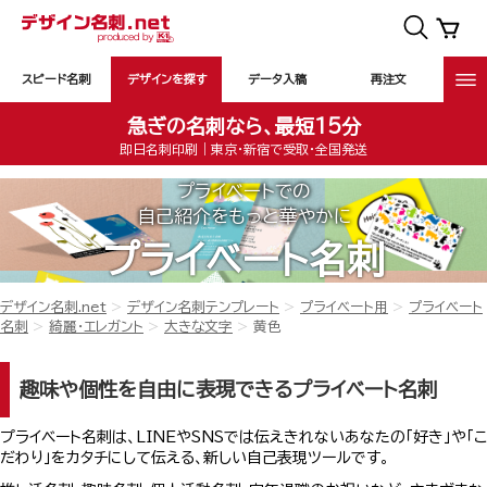
スピード名刺
デザインを探す
データ入稿
再注文
急ぎの名刺なら、最短15分
即日名刺印刷｜東京・新宿で受取・全国発送
プライベートでの
自己紹介をもっと華やかに
プライベート名刺
デザイン名刺.net
デザイン名刺テンプレート
プライベート用
プライベート
名刺
綺麗・エレガント
大きな文字
黄色
趣味や個性を自由に表現できるプライベート名刺
プライベート名刺は、LINEやSNSでは伝えきれないあなたの「好き」や「こ
だわり」をカタチにして伝える、新しい自己表現ツールです。