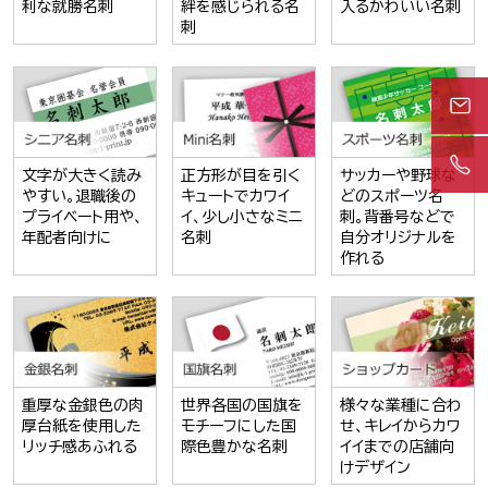
利な就勝名刺
絆を感じられる名
入るかわいい名刺
刺
文字が大きく読み
正方形が目を引く
サッカーや野球な
やすい。退職後の
キュートでカワイ
どのスポーツ名
プライベート用や、
イ、少し小さなミニ
刺。背番号などで
年配者向けに
名刺
自分オリジナルを
作れる
重厚な金銀色の肉
世界各国の国旗を
様々な業種に合わ
厚台紙を使用した
モチーフにした国
せ、キレイからカワ
リッチ感あふれる
際色豊かな名刺
イイまでの店舗向
けデザイン