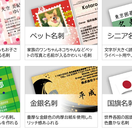
らもお子さ
家族のワンちゃんネコちゃんなどペッ
文字が大きく
る名刺
トの写真と名前が入るかわいい名刺
ライベート用や
ーツ名刺。
重厚な金銀色の肉厚台紙を使用した
世界各国の国
ルを作れる
リッチ感あふれる
色豊かな名刺