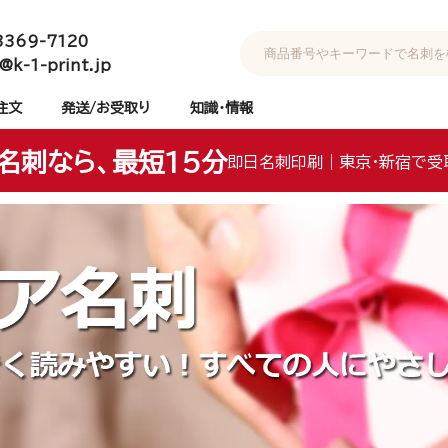
3369-7120
@k-1-print.jp
注文
発送/お受取り
知識・情報
名刺なら、最短15分
即日名刺印刷｜東京・新宿で受