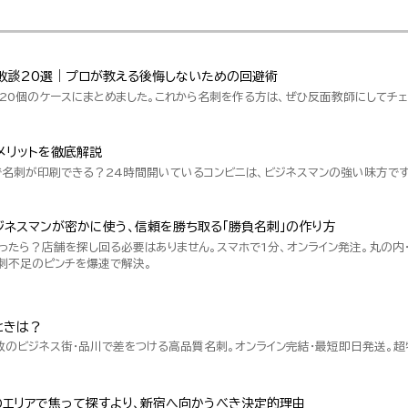
敗談20選｜プロが教える後悔しないための回避術
20個のケースにまとめました。これから名刺を作る方は、ぜひ反面教師にしてチェ
メリットを徹底解説
で名刺が印刷できる？24時間開いているコンビニは、ビジネスマンの強い味方です
ネスマンが密かに使う、信頼を勝ち取る「勝負名刺」の作り方
ったら？店舗を探し回る必要はありません。スマホで1分、オンライン発注。丸の内
刺不足のピンチを爆速で解決。
ときは？
数のビジネス街・品川で差をつける高品質名刺。オンライン完結・最短即日発送。
のエリアで焦って探すより、新宿へ向かうべき決定的理由