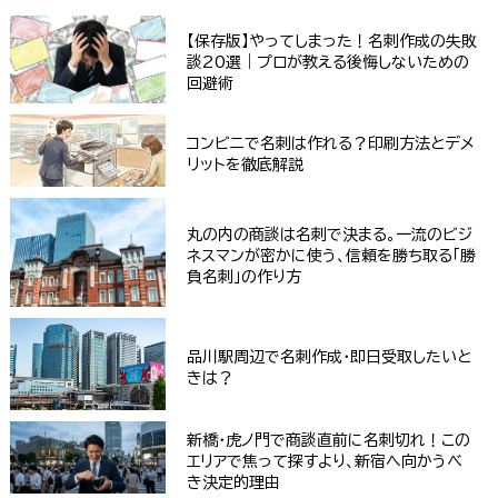
【保存版】やってしまった！名刺作成の失敗
談20選｜プロが教える後悔しないための
回避術
コンビニで名刺は作れる？印刷方法とデメ
リットを徹底解説
丸の内の商談は名刺で決まる。一流のビジ
ネスマンが密かに使う、信頼を勝ち取る「勝
負名刺」の作り方
品川駅周辺で名刺作成・即日受取したいと
きは？
新橋・虎ノ門で商談直前に名刺切れ！この
エリアで焦って探すより、新宿へ向かうべ
き決定的理由