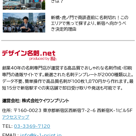
きは？
新橋・虎ノ門で商談直前に名刺切れ！この
エリアで焦って探すより、新宿へ向かうべ
き決定的理由
創業40年の名刺専門店が運営する高品質でおしゃれな名刺作成・印刷
専門の通販サイトです。厳選された名刺テンプレートが2000種類以上。
データ不要、簡単操作で高品質名刺が100枚1,870円から作れます。最
短15分で新宿駅すぐの実店舗で即日受け取りや発送も可能です。
運営会社: 株式会社ケイワンプリント
住所: 〒160-0023 東京都新宿区西新宿7-2-6 西新宿K-1ビル5F
アクセスマップ
TEL:
03-3369-7120
EMAIL:
info@k-1-print.jp