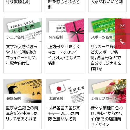
利な就勝名刺
絆を感じられる名
入るかわいい名刺
刺
文字が大きく読み
正方形が目を引く
サッカーや野球な
やすい。退職後の
キュートでカワイ
どのスポーツ名
プライベート用や、
イ、少し小さなミニ
刺。背番号などで
年配者向けに
名刺
自分オリジナルを
作れる
重厚な金銀色の肉
世界各国の国旗を
様々な業種に合わ
厚台紙を使用した
モチーフにした国
せ、キレイからカワ
リッチ感あふれる
際色豊かな名刺
イイまでの店舗向
けデザイン