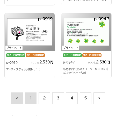
ピールポイントも増やせるデザイン名
グ！
刺！
p-0919
p-0947
プライベート
プライベート
スピード1時間対応
スピード3時間対応
スピード1時間対応
スピード3時間対応
2,530円
2,530円
p-0947
p-0919
100枚
100枚
小さな四つ葉のクローバーが幸せを呼
アーティスティック度No.1！
ぶプライベート名刺
«
1
2
3
4
5
»