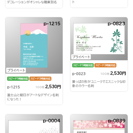
ト
デコレーションがオシャレな職業別名
刺！
p-1215
p-0823
プライベート
スピード1時間対応
スピード3時間対応
プライベート
2,530円
p-0823
100枚
スピード1時間対応
スピード3時間対応
葉っぱの形がユニークでエスニックな印
象のカラー名刺
2,530円
p-1215
100枚
富士山と朝日がアートなデザイン名刺
になった！
p-0004
p-0839