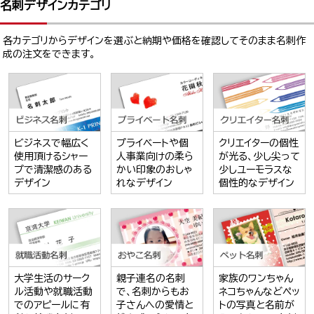
名刺デザインカテゴリ
各カテゴリからデザインを選ぶと納期や価格を確認してそのまま名刺作
成の注文をできます。
ビジネスで幅広く
プライベートや個
クリエイターの個性
使用頂けるシャー
人事業向けの柔ら
が光る、少し尖って
プで清潔感のある
かい印象のおしゃ
少しユーモラスな
デザイン
れなデザイン
個性的なデザイン
大学生活のサーク
親子連名の名刺
家族のワンちゃん
ル活動や就職活動
で、名刺からもお
ネコちゃんなどペッ
でのアピールに有
子さんへの愛情と
トの写真と名前が