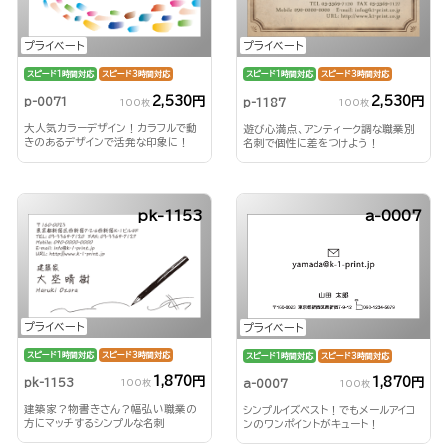
プライベート
プライベート
スピード1時間対応
スピード3時間対応
スピード1時間対応
スピード3時間対応
2,530円
2,530円
p-0071
p-1187
100枚
100枚
大人気カラーデザイン！カラフルで動
遊び心満点、アンティーク調な職業別
きのあるデザインで活発な印象に！
名刺で個性に差をつけよう！
pk-1153
a-0007
プライベート
プライベート
スピード1時間対応
スピード3時間対応
スピード1時間対応
スピード3時間対応
1,870円
1,870円
pk-1153
a-0007
100枚
100枚
建築家？物書きさん？幅弘い職業の
シンプルイズベスト！でもメールアイコ
方にマッチするシンプルな名刺
ンのワンポイントがキュート！