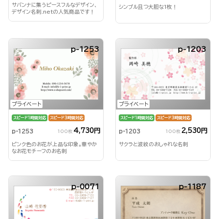
サバンナに集うピースフルなデザイン、
シンプル且つ大胆な1枚！
デザイン名刺.netの人気商品です！
p-1253
p-1203
プライベート
プライベート
スピード1時間対応
スピード3時間対応
スピード1時間対応
スピード3時間対応
4,730円
2,530円
p-1253
p-1203
100枚
100枚
ピンク色のお花が上品な印象。華やか
サクラと波紋のおしゃれな名刺
なお花モチーフのお名刺
p-0071
p-1187