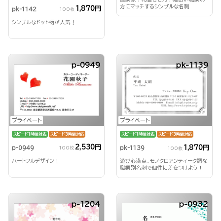
方にマッチするシンプルな名刺
1,870円
pk-1142
100枚
シンプルなドット柄が人気！
p-0949
pk-1139
プライベート
プライベート
スピード1時間対応
スピード3時間対応
スピード1時間対応
スピード3時間対応
2,530円
1,870円
p-0949
pk-1139
100枚
100枚
ハートフルデザイン！
遊び心満点、モノクロアンティーク調な
職業別名刺で個性に差をつけよう！
p-1204
p-0932