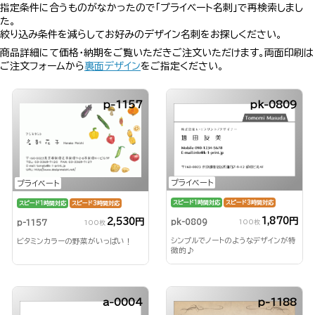
指定条件に合うものがなかったので「プライベート名刺」で再検索しまし
た。
絞り込み条件を減らしてお好みのデザイン名刺をお探しください。
商品詳細にて価格・納期をご覧いただきご注文いただけます。両面印刷は
ご注文フォームから
裏面デザイン
をご指定ください。
p-1157
pk-0809
プライベート
プライベート
スピード1時間対応
スピード3時間対応
スピード1時間対応
スピード3時間対応
1,870円
2,530円
pk-0809
p-1157
100枚
100枚
シンプルでノートのようなデザインが特
ビタミンカラーの野菜がいっぱい！
徴的♪
a-0004
p-1188