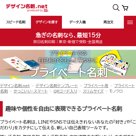
スピード名刺
デザインを探す
データ入稿
再注文
急ぎの名刺なら、最短15分
即日名刺印刷｜東京・新宿で受取・全国発送
プライベートでの
自己紹介をもっと華やかに
プライベート名刺
デザイン名刺.net
デザイン名刺テンプレート
プライベート用
プライベート
名刺
かっこいい・スマート
QRコード入り
スリムサイズ
モノクロ
趣味や個性を自由に表現できるプライベート名刺
プライベート名刺は、LINEやSNSでは伝えきれないあなたの「好き」や「こ
だわり」をカタチにして伝える、新しい自己表現ツールです。