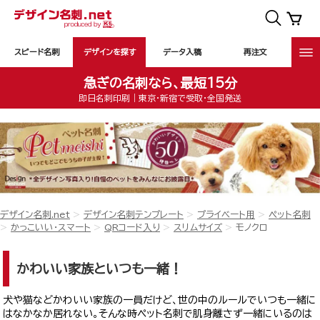
スピード名刺
デザインを探す
データ入稿
再注文
急ぎの名刺なら、最短15分
即日名刺印刷｜東京・新宿で受取・全国発送
デザイン名刺.net
デザイン名刺テンプレート
プライベート用
ペット名刺
かっこいい・スマート
QRコード入り
スリムサイズ
モノクロ
かわいい家族といつも一緒！
犬や猫などかわいい家族の一員だけど、世の中のルールでいつも一緒に
はなかなか居れない。そんな時ペット名刺で肌身離さず一緒にいるのは