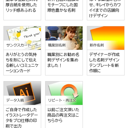
厚台紙を使用した
モチーフにした国
せ、キレイからカワ
リッチ感あふれる
際色豊かな名刺
イイまでの店舗向
けデザイン
ありがとうの気持
職業別にお勧め名
デザイナーが作成
ちを形にして伝え
刺デザインを集め
した名刺デザイン
る新しいコミュニケ
ました！
テンプレートを新
ーションカード
作順に
ご自身で作成した
以前ご注文頂いた
イラストレータデー
商品の再注文はこ
タをプロ仕様の印
ちらから
刷で出力