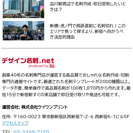
品川駅周辺で名刺作成・即日受取したいと
きは？
新橋・虎ノ門で商談直前に名刺切れ！この
エリアで焦って探すより、新宿へ向かうべ
き決定的理由
創業40年の名刺専門店が運営する高品質でおしゃれな名刺作成・印刷
専門の通販サイトです。厳選された名刺テンプレートが2000種類以上。
データ不要、簡単操作で高品質名刺が100枚1,870円から作れます。最
短15分で新宿駅すぐの実店舗で即日受け取りや発送も可能です。
運営会社: 株式会社ケイワンプリント
住所: 〒160-0023 東京都新宿区西新宿7-2-6 西新宿K-1ビル5F
アクセスマップ
TEL:
03-3369-7120