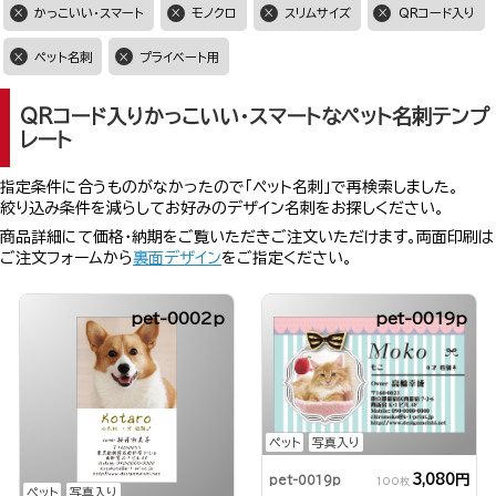
かっこいい・スマート
モノクロ
スリムサイズ
QRコード入り
ペット名刺
プライベート用
QRコード入りかっこいい・スマートなペット名刺テンプ
レート
指定条件に合うものがなかったので「ペット名刺」で再検索しました。
絞り込み条件を減らしてお好みのデザイン名刺をお探しください。
商品詳細にて価格・納期をご覧いただきご注文いただけます。両面印刷は
ご注文フォームから
裏面デザイン
をご指定ください。
pet-0002p
pet-0019p
ペット
写真入り
3,080円
pet-0019p
100枚
ペット
写真入り