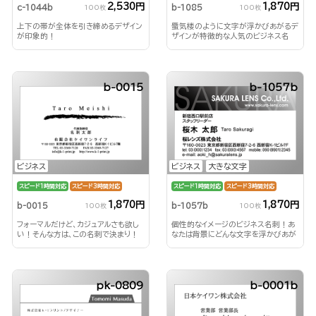
2,530円
1,870円
c-1044b
b-1085
100枚
100枚
上下の帯が全体を引き締めるデザイン
蜃気楼のように文字が浮かびあがるデ
が印象的！
ザインが特徴的な人気のビジネス名
刺！
b-0015
b-1057b
ビジネス
ビジネス
大きな文字
スピード1時間対応
スピード3時間対応
スピード1時間対応
スピード3時間対応
1,870円
1,870円
b-0015
b-1057b
100枚
100枚
フォーマルだけど、カジュアルさも欲し
個性的なイメージのビジネス名刺！あ
い！そんな方は、この名刺で決まり！
なたは背景にどんな文字を浮かびあが
らせる？！
pk-0809
b-0001b