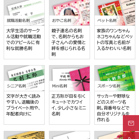
大学生活のサーク
親子連名の名刺
家族のワンちゃん
ル活動や就職活動
で、名刺からもお
ネコちゃんなどペッ
でのアピールに有
子さんへの愛情と
トの写真と名前が
利な就勝名刺
絆を感じられる名
入るかわいい名刺
刺
文字が大きく読み
正方形が目を引く
サッカーや野球な
やすい。退職後の
キュートでカワイ
どのスポーツ名
プライベート用や、
イ、少し小さなミニ
刺。背番号などで
年配者向けに
名刺
自分オリジナルを
作れる