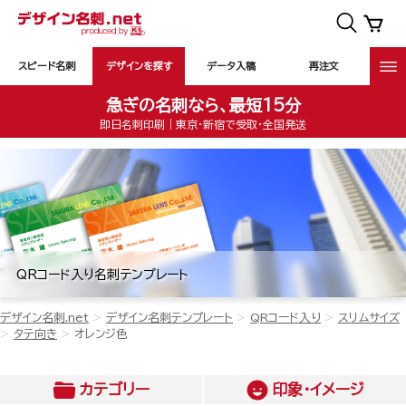
スピード名刺
デザインを探す
データ入稿
再注文
急ぎの名刺なら、最短15分
即日名刺印刷｜東京・新宿で受取・全国発送
QRコード入り名刺テンプレート
デザイン名刺.net
デザイン名刺テンプレート
QRコード入り
スリムサイズ
タテ向き
オレンジ色
カテゴリー
印象・イメージ