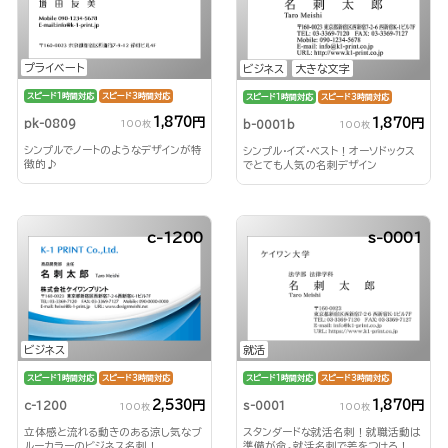
プライベート
ビジネス
大きな文字
スピード1時間対応
スピード3時間対応
スピード1時間対応
スピード3時間対応
1,870円
1,870円
pk-0809
b-0001b
100枚
100枚
シンプルでノートのようなデザインが特
シンプル・イズ・ベスト！オーソドックス
徴的♪
でとても人気の名刺デザイン
c-1200
s-0001
ビジネス
就活
スピード1時間対応
スピード3時間対応
スピード1時間対応
スピード3時間対応
2,530円
1,870円
c-1200
s-0001
100枚
100枚
立体感と流れる動きのある涼し気なブ
スタンダードな就活名刺！就職活動は
ルーカラーのビジネス名刺！
準備が命。就活名刺で差をつけろ！