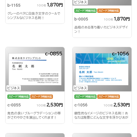
ビジネス
1,870円
b-1165
100枚
スピード1時間対応
スピード3時間対応
グレーのベタに白抜き文字のクールで
シンプルなビジネス名刺！
1,870円
b-0005
100枚
品格のある落ち着いたビジネスデザイ
ン！
c-0855
c-1056
ビジネス
ビジネス
スピード1時間対応
スピード3時間対応
スピード1時間対応
スピード3時間対応
2,530円
2,530円
c-0855
c-1056
100枚
100枚
発色の良いブルーグラデーションの帯
個性的なイメージのビジネス名刺！あ
がさわやかさを演出してくれます！
なたは背景にどんな文字を浮かびあが
らせる？！