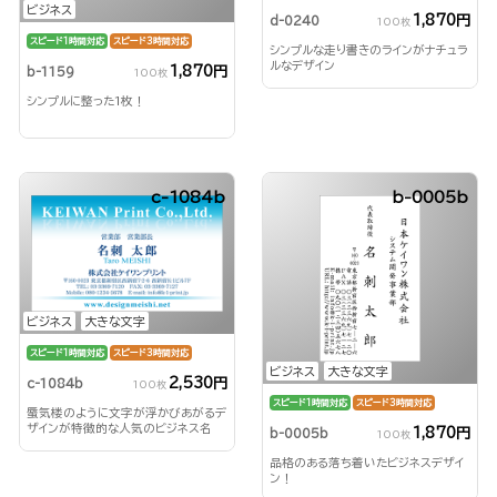
ビジネス
1,870円
d-0240
100枚
スピード1時間対応
スピード3時間対応
シンプルな走り書きのラインがナチュラ
ルなデザイン
1,870円
b-1159
100枚
シンプルに整った1枚！
c-1084b
b-0005b
ビジネス
大きな文字
スピード1時間対応
スピード3時間対応
ビジネス
大きな文字
2,530円
c-1084b
100枚
スピード1時間対応
スピード3時間対応
蜃気楼のように文字が浮かびあがるデ
ザインが特徴的な人気のビジネス名
1,870円
b-0005b
100枚
刺！
品格のある落ち着いたビジネスデザイ
ン！