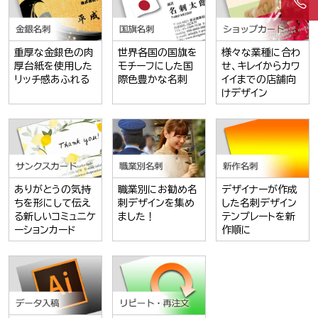
重厚な金銀色の肉
世界各国の国旗を
様々な業種に合わ
厚台紙を使用した
モチーフにした国
せ、キレイからカワ
リッチ感あふれる
際色豊かな名刺
イイまでの店舗向
けデザイン
ありがとうの気持
職業別にお勧め名
デザイナーが作成
ちを形にして伝え
刺デザインを集め
した名刺デザイン
る新しいコミュニケ
ました！
テンプレートを新
ーションカード
作順に