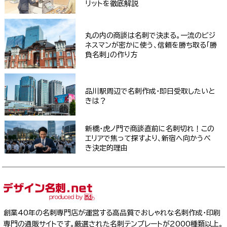
リットを徹底解説
丸の内の商談は名刺で決まる。一流のビジ
ネスマンが密かに使う、信頼を勝ち取る「勝
負名刺」の作り方
品川駅周辺で名刺作成・即日受取したいと
きは？
新橋・虎ノ門で商談直前に名刺切れ！この
エリアで焦って探すより、新宿へ向かうべ
き決定的理由
創業40年の名刺専門店が運営する高品質でおしゃれな名刺作成・印刷
専門の通販サイトです。厳選された名刺テンプレートが2000種類以上。