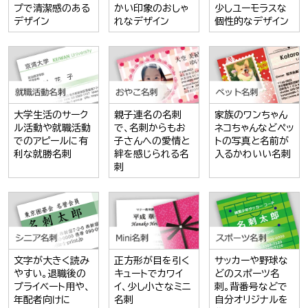
プで清潔感のある
かい印象のおしゃ
少しユーモラスな
デザイン
れなデザイン
個性的なデザイン
大学生活のサーク
親子連名の名刺
家族のワンちゃん
ル活動や就職活動
で、名刺からもお
ネコちゃんなどペッ
でのアピールに有
子さんへの愛情と
トの写真と名前が
利な就勝名刺
絆を感じられる名
入るかわいい名刺
刺
文字が大きく読み
正方形が目を引く
サッカーや野球な
やすい。退職後の
キュートでカワイ
どのスポーツ名
プライベート用や、
イ、少し小さなミニ
刺。背番号などで
年配者向けに
名刺
自分オリジナルを