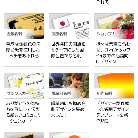
作れる
重厚な金銀色の肉
世界各国の国旗を
様々な業種に合わ
厚台紙を使用した
モチーフにした国
せ、キレイからカワ
リッチ感あふれる
際色豊かな名刺
イイまでの店舗向
けデザイン
ありがとうの気持
職業別にお勧め名
デザイナーが作成
ちを形にして伝え
刺デザインを集め
した名刺デザイン
る新しいコミュニケ
ました！
テンプレートを新
ーションカード
作順に