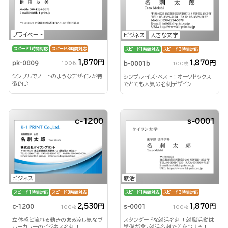
プライベート
ビジネス
大きな文字
スピード1時間対応
スピード3時間対応
スピード1時間対応
スピード3時間対応
1,870円
1,870円
pk-0809
b-0001b
100枚
100枚
シンプルでノートのようなデザインが特
シンプル・イズ・ベスト！オーソドックス
徴的♪
でとても人気の名刺デザイン
c-1200
s-0001
ビジネス
就活
スピード1時間対応
スピード3時間対応
スピード1時間対応
スピード3時間対応
2,530円
1,870円
c-1200
s-0001
100枚
100枚
立体感と流れる動きのある涼し気なブ
スタンダードな就活名刺！就職活動は
ルーカラーのビジネス名刺！
準備が命。就活名刺で差をつけろ！