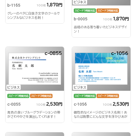
ビジネス
1,870円
b-1165
100枚
スピード1時間対応
スピード3時間対応
グレーのベタに白抜き文字のクールで
シンプルなビジネス名刺！
1,870円
b-0005
100枚
品格のある落ち着いたビジネスデザイ
ン！
c-0855
c-1056
ビジネス
ビジネス
スピード1時間対応
スピード3時間対応
スピード1時間対応
スピード3時間対応
2,530円
2,530円
c-0855
c-1056
100枚
100枚
発色の良いブルーグラデーションの帯
個性的なイメージのビジネス名刺！あ
がさわやかさを演出してくれます！
なたは背景にどんな文字を浮かびあが
らせる？！