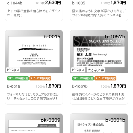
2,530円
1,870円
c-1044b
b-1085
100枚
100枚
上下の帯が全体を引き締めるデザイン
蜃気楼のように文字が浮かびあがるデ
が印象的！
ザインが特徴的な人気のビジネス名
刺！
b-0015
b-1057b
ビジネス
ビジネス
大きな文字
スピード1時間対応
スピード3時間対応
スピード1時間対応
スピード3時間対応
1,870円
1,870円
b-0015
b-1057b
100枚
100枚
フォーマルだけど、カジュアルさも欲し
個性的なイメージのビジネス名刺！あ
い！そんな方は、この名刺で決まり！
なたは背景にどんな文字を浮かびあが
らせる？！
pk-0809
b-0001b