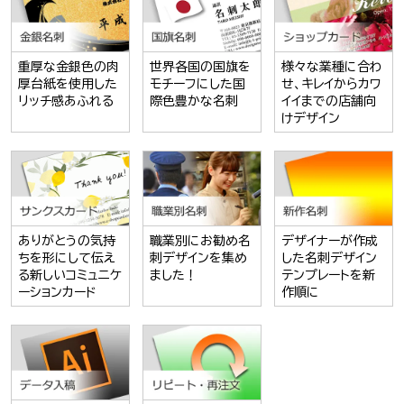
重厚な金銀色の肉
世界各国の国旗を
様々な業種に合わ
厚台紙を使用した
モチーフにした国
せ、キレイからカワ
リッチ感あふれる
際色豊かな名刺
イイまでの店舗向
けデザイン
ありがとうの気持
職業別にお勧め名
デザイナーが作成
ちを形にして伝え
刺デザインを集め
した名刺デザイン
る新しいコミュニケ
ました！
テンプレートを新
ーションカード
作順に