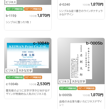
ビジネス
1,870円
d-0240
100枚
スピード1時間対応
スピード3時間対応
シンプルな走り書きのラインがナチュラ
ルなデザイン
1,870円
b-1159
100枚
シンプルに整った1枚！
c-1084b
b-0005b
ビジネス
大きな文字
スピード1時間対応
スピード3時間対応
ビジネス
大きな文字
2,530円
c-1084b
100枚
スピード1時間対応
スピード3時間対応
蜃気楼のように文字が浮かびあがるデ
ザインが特徴的な人気のビジネス名
1,870円
b-0005b
100枚
刺！
品格のある落ち着いたビジネスデザイ
ン！