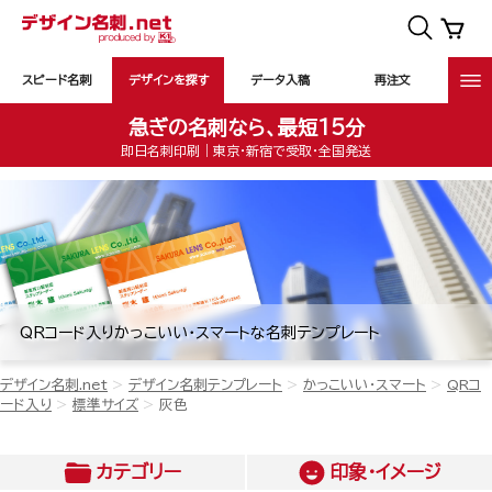
スピード名刺
デザインを探す
データ入稿
再注文
急ぎの名刺なら、最短15分
即日名刺印刷｜東京・新宿で受取・全国発送
QRコード入りかっこいい・スマートな名刺テンプレート
デザイン名刺.net
デザイン名刺テンプレート
かっこいい・スマート
QRコ
ード入り
標準サイズ
灰色
カテゴリー
印象・イメージ