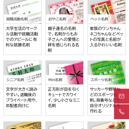
大学生活のサーク
親子連名の名刺
家族のワンちゃん
ル活動や就職活動
で、名刺からもお
ネコちゃんなどペッ
でのアピールに有
子さんへの愛情と
トの写真と名前が
利な就勝名刺
絆を感じられる名
入るかわいい名刺
刺
文字が大きく読み
正方形が目を引く
サッカーや野球な
やすい。退職後の
キュートでカワイ
どのスポーツ名
プライベート用や、
イ、少し小さなミニ
刺。背番号などで
年配者向けに
名刺
自分オリジナルを
作れる