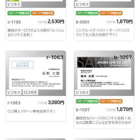
ビジネス
ビジネス
スピード1時間対応
スピード3時間対応
スピード1時間対応
スピード3時間対応
2,530円
1,870円
c-1199
b-0001
100枚
100枚
黄緑のオーロラのような柄がフレッシュ
シンプル・イズ・ベスト！オーソドックス
なビジネス名刺！
でとても人気の名刺デザイン
r-1063
b-1057
ビジネス
ロゴ付き
ビジネス
スピード1時間対応
スピード3時間対応
3,080円
r-1063
100枚
1,870円
b-1057
100枚
ロゴ挿入パターン専用名刺です！
個性的なイメージのビジネス名刺！あ
なたは背景にどんな文字を浮かびあが
らせる？！