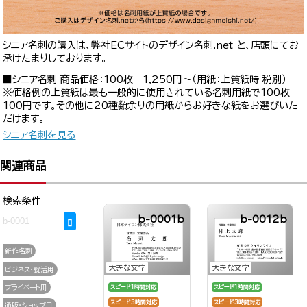
シニア名刺の購入は、弊社ECサイトのデザイン名刺.net と、店頭にてお
承けたまりしております。
■シニア名刺 商品価格：100枚 1,250円～（用紙：上質紙時 税別）
※価格例の上質紙は最も一般的に使用されている名刺用紙で100枚
100円です。その他に20種類余りの用紙からお好きな紙をお選びいた
だけます。
シニア名刺を見る
関連商品
検索条件
b-0001b
b-0012b
新作名刺
大きな文字
大きな文字
ビジネス・就活用
プライベート用
スピード1時間対応
スピード1時間対応
スピード3時間対応
スピード3時間対応
通販・ショップ用