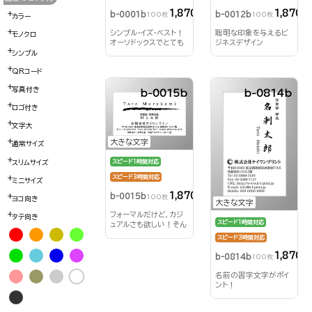
1,870円
1,870円
b-0001b
b-0012b
100枚
100枚
カラー
シンプル・イズ・ベスト！
聡明な印象を与えるビ
モノクロ
オーソドックスでとても
ジネスデザイン
人気の名刺デザイン
シンプル
QRコード
写真付き
b-0015b
b-0814b
ロゴ付き
文字大
大きな文字
通常サイズ
スリムサイズ
スピード1時間対応
スピード3時間対応
ミニサイズ
1,870円
b-0015b
100枚
ヨコ向き
大きな文字
フォーマルだけど、カジ
タテ向き
スピード1時間対応
ュアルさも欲しい！そん
な方は、この名刺で決ま
スピード3時間対応
り！
1,870円
b-0814b
100枚
名前の習字文字がポイ
ント！