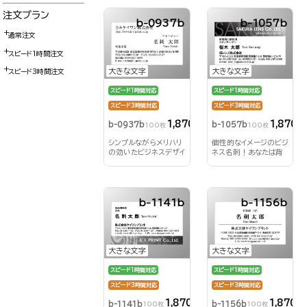
注文プラン
b-0937b
b-1057b
通常注文
スピード1時間注文
大きな文字
大きな文字
スピード3時間注文
スピード1時間対応
スピード1時間対応
スピード3時間対応
スピード3時間対応
1,870円
1,870円
b-0937b
b-1057b
100枚
100枚
シンプルながらメリハリ
個性的なイメージのビジ
の効いたビジネスデザイ
ネス名刺！あなたは背
ン！
景にどんな文字を浮か
びあがらせる？！
b-1141b
b-1156b
大きな文字
大きな文字
スピード1時間対応
スピード1時間対応
スピード3時間対応
スピード3時間対応
1,870円
1,870円
b-1141b
b-1156b
100枚
100枚