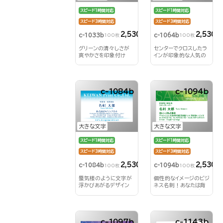
スピード1時間対応
スピード1時間対応
スピード3時間対応
スピード3時間対応
2,530円
2,530円
c-1033b
c-1064b
100枚
100枚
グリーンの清々しさが
センターでクロスしたラ
爽やかさを印象付け
インが印象的な人気の
る！
デザインのビジネス名
刺！
c-1084b
c-1094b
大きな文字
大きな文字
スピード1時間対応
スピード1時間対応
スピード3時間対応
スピード3時間対応
2,530円
2,530円
c-1084b
c-1094b
100枚
100枚
蜃気楼のように文字が
個性的なイメージのビジ
浮かびあがるデザイン
ネス名刺！あなたは背
が特徴的な人気のビジ
景にどんな文字を浮か
ネス名刺！
びあがらせる？！
c-1097b
c-1143b