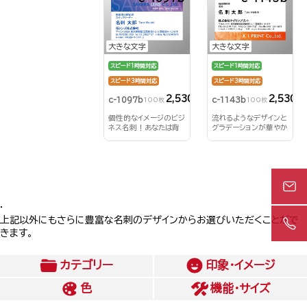
大きな文字
大きな文字
スピード1時間対応
スピード1時間対応
スピード3時間対応
スピード3時間対応
2,530円
2,530円
c-1097b
c-1143b
100枚
100枚
個性的なイメージのビジ
流れるようなデザインと
ネス名刺！あなたは背
グラデーションが華やか
景にどんな文字を浮か
さをプラス！
びあがらせる？！
.
上記以外にもさらに豊富な名刺のデザインからお選びいただくことがで
きます。
カテゴリー
印象・イメージ
色
機能・サイズ