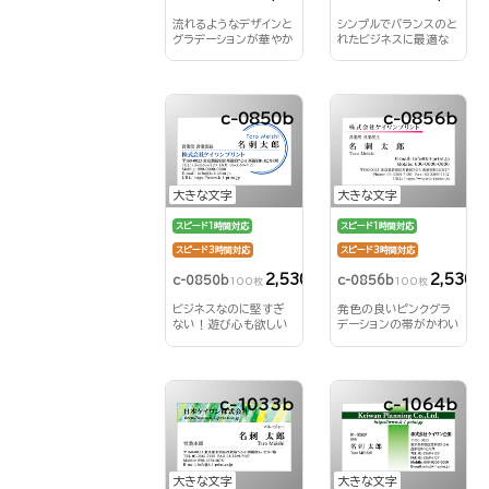
流れるようなデザインと
シンプルでバランスのと
グラデーションが華やか
れたビジネスに最適な
さをプラス！
名刺はこれだ！
c-0850b
c-0856b
大きな文字
大きな文字
スピード1時間対応
スピード1時間対応
スピード3時間対応
スピード3時間対応
2,530円
2,530円
c-0850b
c-0856b
100枚
100枚
ビジネスなのに堅すぎ
発色の良いピンクグラ
ない！遊び心も欲しい
デーションの帯がかわい
ならこのデザイン！
さを演出してくれます！
c-1033b
c-1064b
大きな文字
大きな文字