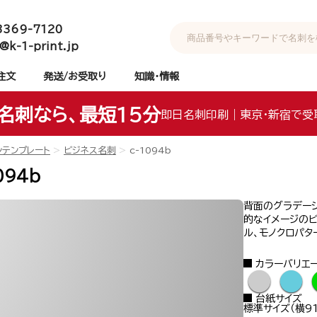
3369-7120
@k-1-print.jp
注文
発送/お受取り
知識・情報
名刺なら、最短15分
即日名刺印刷｜東京・新宿で受
ンテンプレート
ビジネス名刺
c-1094b
094b
背面のグラデー
的なイメージのビ
ル、モノクロパタ
カラーバリエ
●
●
台紙サイズ
標準サイズ（横91