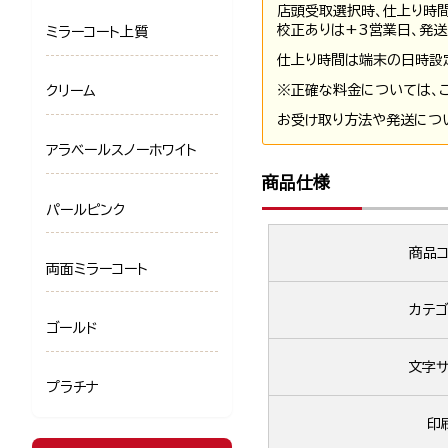
店頭受取選択時、仕上り時
校正ありは+3営業日、発送
ミラーコート上質
仕上り時間は端末の日時設
※正確な料金については、
クリーム
お受け取り方法や発送につ
アラベールスノーホワイト
商品仕様
パールピンク
商品コ
両面ミラーコート
カテゴ
ゴールド
文字サ
プラチナ
印