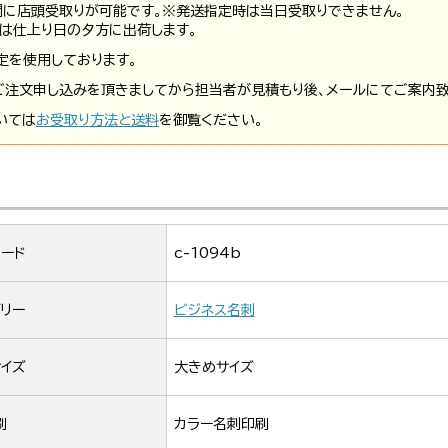
間に店頭受取りが可能です。※発送指定時は当日受取りできません。
は仕上り日の夕方に出荷します。
定を使用しております。
ご注文申し込みを頂きましてから担当者が見積もり後、メールにてご案内致
いては
お受取り方法と送料
を御覧ください。
ード
c-1094b
リー
ビジネス名刺
イズ
大きめサイズ
刷
カラー名刺印刷