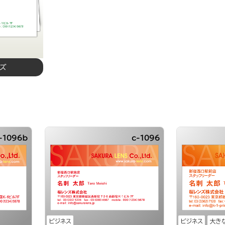
イズ
-1096b
c-1096
ビジネス
ビジネス
大き