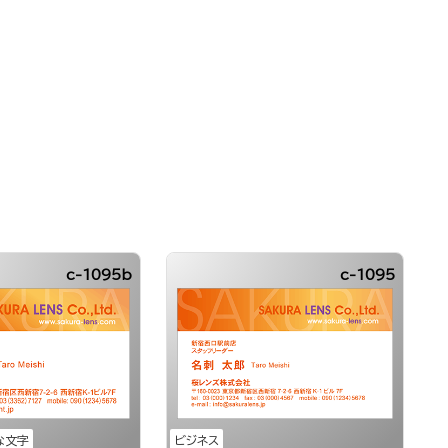
c-1095b
c-1095
な文字
ビジネス