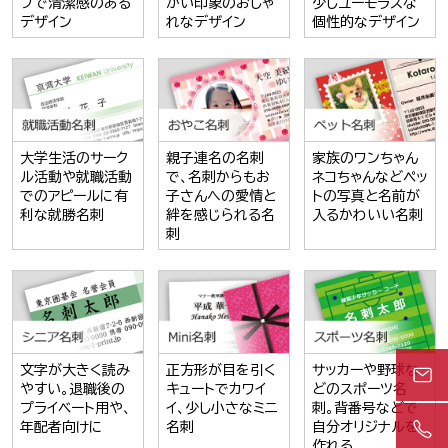
プで清潔感のある
かい印象のおしゃ
少しユーモラスな
デザイン
れなデザイン
個性的なデザイン
大学生活のサーク
親子連名の名刺
家族のワンちゃん
ル活動や就職活動
で、名刺からもお
ネコちゃんなどペッ
でのアピールに有
子さんへの愛情と
トの写真と名前が
利な就勝名刺
絆を感じられる名
入るかわいい名刺
刺
文字が大きく読み
正方形が目を引く
サッカーや野球な
やすい。退職後の
キュートでカワイ
どのスポーツ名
プライベート用や、
イ、少し小さなミニ
刺。背番号などで
年配者向けに
名刺
自分オリジナルを
作れる