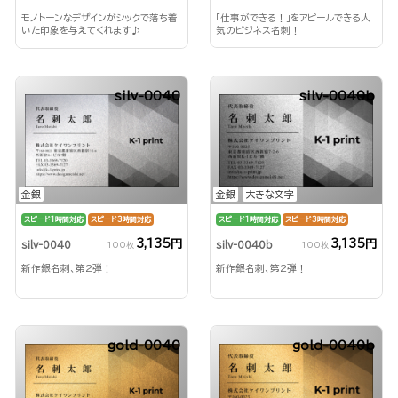
「仕事ができる！」をアピールできる人
モノトーンなデザインがシックで落ち着
気のビジネス名刺！
いた印象を与えてくれます♪
silv-0040
silv-0040b
金銀
金銀
大きな文字
スピード1時間対応
スピード3時間対応
スピード1時間対応
スピード3時間対応
3,135円
3,135円
silv-0040
silv-0040b
100枚
100枚
新作銀名刺、第2弾！
新作銀名刺、第2弾！
gold-0040
gold-0040b