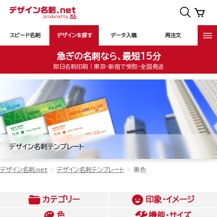
スピード名刺
デザインを探す
データ入稿
再注文
急ぎの名刺なら、最短15分
即日名刺印刷｜東京・新宿で受取・全国発送
デザイン名刺テンプレート
デザイン名刺.net
デザイン名刺テンプレート
黒色
カテゴリー
印象・イメージ
色
機能・サイズ