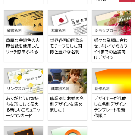
重厚な金銀色の肉
世界各国の国旗を
様々な業種に合わ
厚台紙を使用した
モチーフにした国
せ、キレイからカワ
リッチ感あふれる
際色豊かな名刺
イイまでの店舗向
けデザイン
ありがとうの気持
職業別にお勧め名
デザイナーが作成
ちを形にして伝え
刺デザインを集め
した名刺デザイン
る新しいコミュニケ
ました！
テンプレートを新
ーションカード
作順に