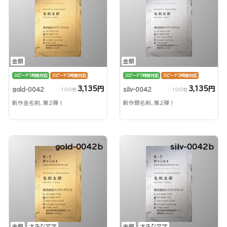
金銀
金銀
スピード1時間対応
スピード3時間対応
スピード1時間対応
スピード3時間対応
3,135円
3,135円
gold-0042
silv-0042
100枚
100枚
新作金名刺、第2弾！
新作銀名刺、第2弾！
gold-0042b
silv-0042b
金銀
大きな文字
金銀
大きな文字