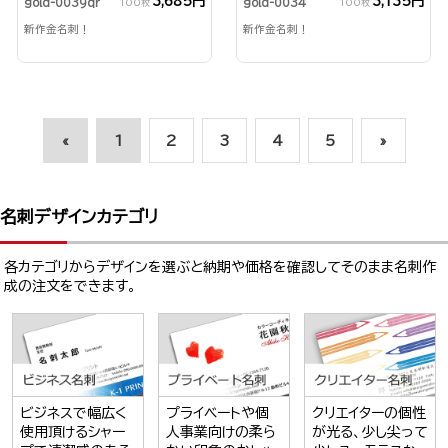
3,685円
3,135円
gold-0039qr
gold-0034
100枚
100枚
新作金名刺！
新作金名刺！
«
1
2
3
4
5
»
名刺デザインカテゴリ
各カテゴリからデザインを選ぶと納期や価格を確認してそのまま名刺作
成の注文をできます。
ビジネスで幅広く
プライベートや個
クリエイターの個性
使用頂けるシャー
人事業向けの柔ら
が光る、少し尖って