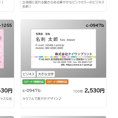
ト！
立体感と流れる動きのある華やかなピンクカラーのビジネス
名刺！
-1255
c-0947b
ビジネス
大きな文字
スピード1時間対応
スピード3時間対応
630円
2,530円
c-0947b
100枚
ジャスな名
カラフルで爽やかデザイン♪