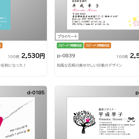
プライベート
応
スピード1時間対応
スピード3時間対応
2,530円
2,
p-0839
100枚
100枚
ン名刺になった！
和風な花柄の奥ゆかしい印象のデザイン
d-0185
p