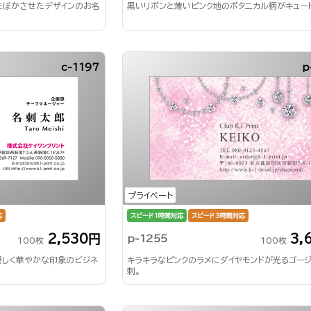
をぼかさせたデザインのお名
黒いリボンと薄いピンク地のボタニカル柄がキュー
c-1197
p
プライベート
応
スピード1時間対応
スピード3時間対応
2,530円
3,
p-1255
100枚
100枚
優しく華やかな印象のビジネ
キラキラなピンクのラメにダイヤモンドが光るゴー
刺。