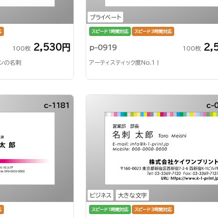
プライベート
応
スピード1時間対応
スピード3時間対応
2,530円
2,
p-0919
100枚
100枚
ンの名刺
アーティスティック度No.1！
c-1181
c-
ビジネス
大きな文字
応
スピード1時間対応
スピード3時間対応