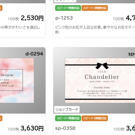
応
スピード1時間対応
スピード3時間対応
2,530円
4,
p-1253
100枚
100枚
ンの帯がかわいさを演出し
ピンク色のお花が上品な印象。華やかなお花モチ
刺
d-0294
sp
ショップカード
応
スピード1時間対応
スピード3時間対応
3,630円
3,
sp-0358
100枚
100枚