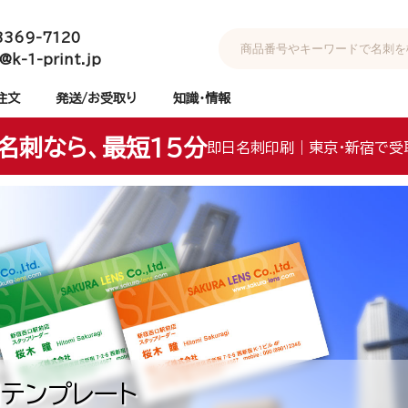
3369-7120
@k-1-print.jp
注文
発送/お受取り
知識・情報
名刺なら、最短15分
即日名刺印刷｜東京・新宿で受
テンプレート