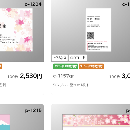
p-1204
c-1
ビジネス
QRコード
応
スピード1時間対応
スピード3時間対応
2,530円
3,
c-1157qr
100枚
100枚
名刺
シンプルに整った1枚！
p-1215
p