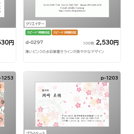
クリエイター
スピード1時間対応
スピード3時間対応
530円
2,530円
d-0297
100枚
薄いピンクの水彩筆書きラインが爽やかなデザイン
-1253
p-1203
プライベート