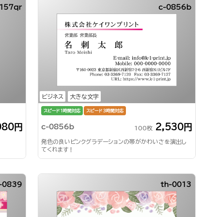
157qr
c-0856b
ビジネス
大きな文字
スピード1時間対応
スピード3時間対応
080円
2,530円
c-0856b
100枚
発色の良いピンクグラデーションの帯がかわいさを演出し
てくれます！
-0839
th-0013