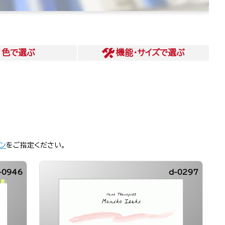
色
で選ぶ
機能・サイズ
で選ぶ
ン
をご指定ください。
-0946
d-0297