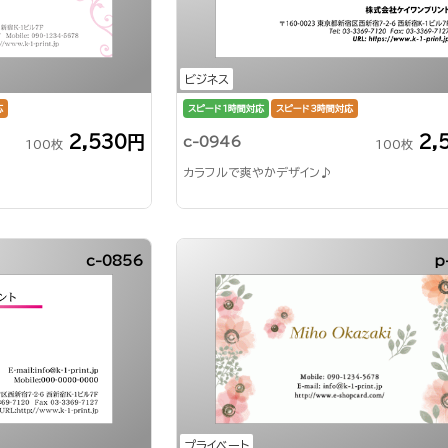
ビジネス
応
スピード1時間対応
スピード3時間対応
2,530円
2,
c-0946
100枚
100枚
カラフルで爽やかデザイン♪
c-0856
p
プライベート