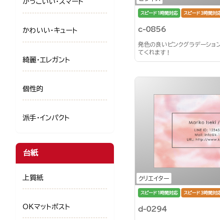
かっこいい・スマート
スピード1時間対応
スピード3時間対
c-0856
かわいい・キュート
発色の良いピンクグラデーショ
てくれます！
綺麗・エレガント
個性的
派手・インパクト
台紙
上質紙
クリエイター
スピード1時間対応
スピード3時間対
OKマットポスト
d-0294