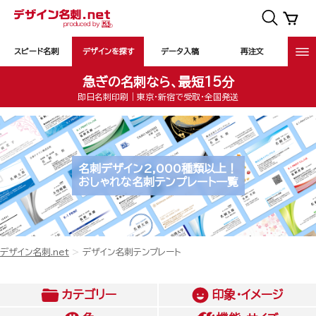
スピード名刺
デザインを探す
データ入稿
再注文
急ぎの名刺なら、最短15分
即日名刺印刷｜東京・新宿で受取・全国発送
名刺デザイン2,000種類以上！
おしゃれな名刺テンプレート一覧
デザイン名刺.net
デザイン名刺テンプレート
カテゴリー
印象・イメージ