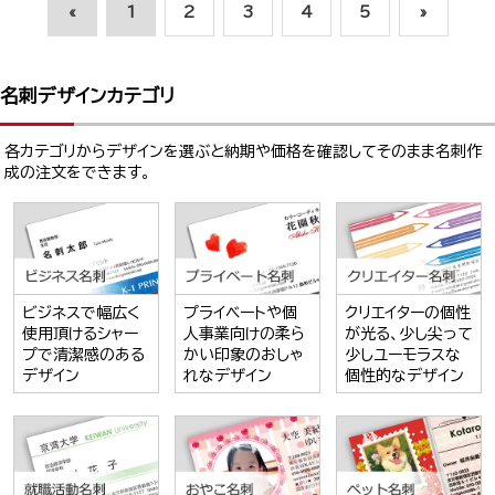
«
1
2
3
4
5
»
名刺デザインカテゴリ
各カテゴリからデザインを選ぶと納期や価格を確認してそのまま名刺作
成の注文をできます。
ビジネスで幅広く
プライベートや個
クリエイターの個性
使用頂けるシャー
人事業向けの柔ら
が光る、少し尖って
プで清潔感のある
かい印象のおしゃ
少しユーモラスな
デザイン
れなデザイン
個性的なデザイン