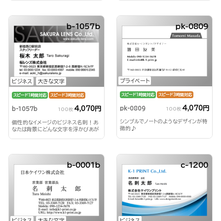
b-1057b
pk-0809
プライベート
ビジネス
大きな文字
スピード1時間対応
スピード3時間対応
スピード1時間対応
スピード3時間対応
4,070円
4,070円
pk-0809
b-1057b
100枚
100枚
シンプルでノートのようなデザインが特
個性的なイメージのビジネス名刺！あ
徴的♪
なたは背景にどんな文字を浮かびあが
らせる？！
b-0001b
c-1200
ビジネス
大きな文字
ビジネス