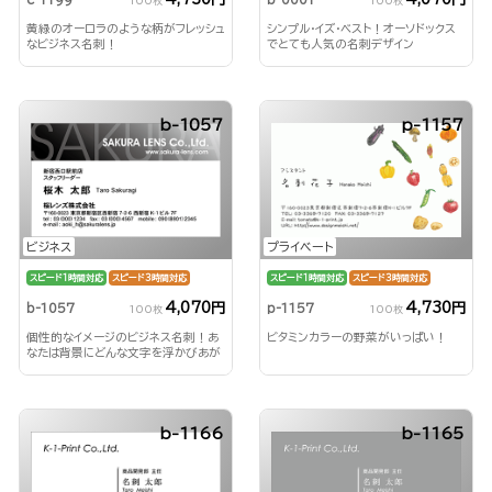
100枚
100枚
黄緑のオーロラのような柄がフレッシュ
シンプル・イズ・ベスト！オーソドックス
なビジネス名刺！
でとても人気の名刺デザイン
b-1057
p-1157
ビジネス
プライベート
スピード1時間対応
スピード3時間対応
スピード1時間対応
スピード3時間対応
4,070円
4,730円
b-1057
p-1157
100枚
100枚
個性的なイメージのビジネス名刺！あ
ビタミンカラーの野菜がいっぱい！
なたは背景にどんな文字を浮かびあが
らせる？！
b-1166
b-1165