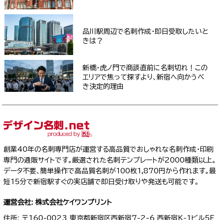
品川駅周辺で名刺作成・即日受取したいと
きは？
新橋・虎ノ門で商談直前に名刺切れ！この
エリアで焦って探すより、新宿へ向かうべ
き決定的理由
創業40年の名刺専門店が運営する高品質でおしゃれな名刺作成・印刷
専門の通販サイトです。厳選された名刺テンプレートが2000種類以上。
データ不要、簡単操作で高品質名刺が100枚1,870円から作れます。最
短15分で新宿駅すぐの実店舗で即日受け取りや発送も可能です。
運営会社: 株式会社ケイワンプリント
住所: 〒160-0023 東京都新宿区西新宿7-2-6 西新宿K-1ビル5F