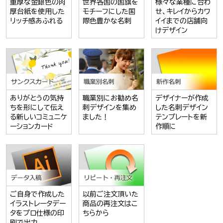
重厚な金銀色の肉
世界各国の国旗を
様々な業種に合わ
厚台紙を使用した
モチーフにした国
せ、キレイからカワ
リッチ感あふれる
際色豊かな名刺
イイまでの店舗向
けデザイン
ありがとうの気持
職業別にお勧め名
デザイナーが作成
ちを形にして伝え
刺デザインを集め
した名刺デザイン
る新しいコミュニケ
ました！
テンプレートを新
ーションカード
作順に
ご自身で作成した
以前ご注文頂いた
イラストレータデー
商品の再注文はこ
タをプロ仕様の印
ちらから
刷で出力