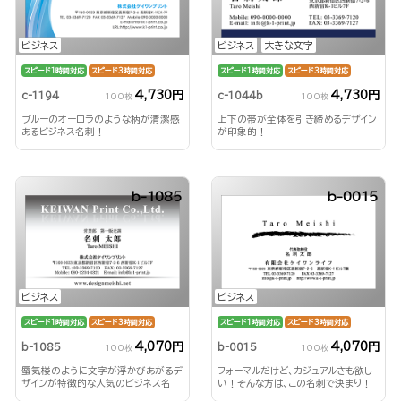
ビジネス
ビジネス
大きな文字
スピード1時間対応
スピード3時間対応
スピード1時間対応
スピード3時間対応
4,730円
4,730円
c-1194
c-1044b
100枚
100枚
ブルーのオーロラのような柄が清潔感
上下の帯が全体を引き締めるデザイン
あるビジネス名刺！
が印象的！
b-1085
b-0015
ビジネス
ビジネス
スピード1時間対応
スピード3時間対応
スピード1時間対応
スピード3時間対応
4,070円
4,070円
b-1085
b-0015
100枚
100枚
蜃気楼のように文字が浮かびあがるデ
フォーマルだけど、カジュアルさも欲し
ザインが特徴的な人気のビジネス名
い！そんな方は、この名刺で決まり！
刺！