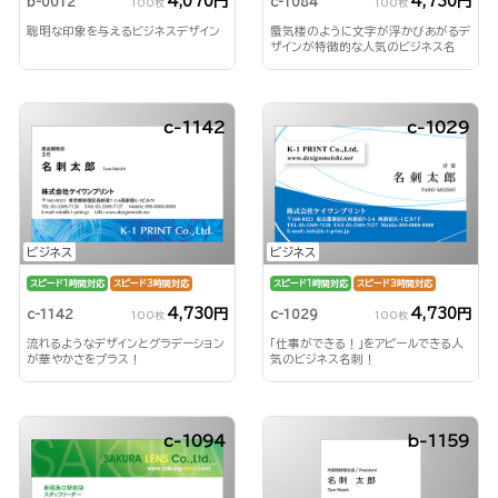
4,070円
4,730円
b-0012
c-1084
100枚
100枚
聡明な印象を与えるビジネスデザイン
蜃気楼のように文字が浮かびあがるデ
ザインが特徴的な人気のビジネス名
刺！
c-1142
c-1029
ビジネス
ビジネス
スピード1時間対応
スピード3時間対応
スピード1時間対応
スピード3時間対応
4,730円
4,730円
c-1142
c-1029
100枚
100枚
流れるようなデザインとグラデーション
「仕事ができる！」をアピールできる人
が華やかさをプラス！
気のビジネス名刺！
c-1094
b-1159