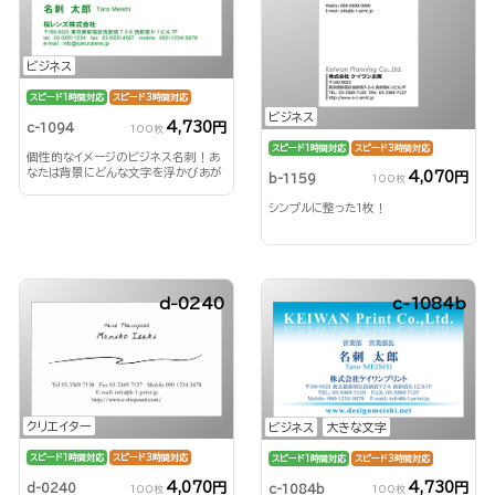
ビジネス
スピード1時間対応
スピード3時間対応
ビジネス
4,730円
c-1094
100枚
スピード1時間対応
スピード3時間対応
個性的なイメージのビジネス名刺！あ
なたは背景にどんな文字を浮かびあが
4,070円
b-1159
100枚
らせる？！
シンプルに整った1枚！
d-0240
c-1084b
クリエイター
ビジネス
大きな文字
スピード1時間対応
スピード3時間対応
スピード1時間対応
スピード3時間対応
4,070円
4,730円
d-0240
c-1084b
100枚
100枚