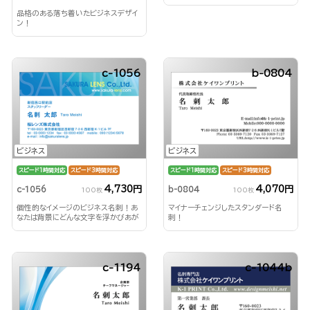
品格のある落ち着いたビジネスデザイ
ン！
c-1056
b-0804
ビジネス
ビジネス
スピード1時間対応
スピード3時間対応
スピード1時間対応
スピード3時間対応
4,730円
4,070円
c-1056
b-0804
100枚
100枚
個性的なイメージのビジネス名刺！あ
マイナーチェンジしたスタンダード名
なたは背景にどんな文字を浮かびあが
刺！
らせる？！
c-1194
c-1044b