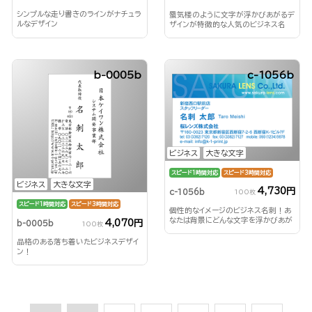
シンプルな走り書きのラインがナチュラ
蜃気楼のように文字が浮かびあがるデ
ルなデザイン
ザインが特徴的な人気のビジネス名
刺！
b-0005b
c-1056b
ビジネス
大きな文字
スピード1時間対応
スピード3時間対応
ビジネス
大きな文字
4,730円
c-1056b
100枚
スピード1時間対応
スピード3時間対応
個性的なイメージのビジネス名刺！あ
なたは背景にどんな文字を浮かびあが
4,070円
b-0005b
100枚
らせる？！
品格のある落ち着いたビジネスデザイ
ン！