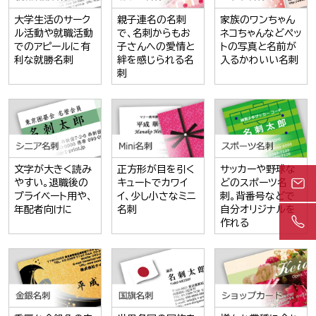
大学生活のサーク
親子連名の名刺
家族のワンちゃん
ル活動や就職活動
で、名刺からもお
ネコちゃんなどペッ
でのアピールに有
子さんへの愛情と
トの写真と名前が
利な就勝名刺
絆を感じられる名
入るかわいい名刺
刺
文字が大きく読み
正方形が目を引く
サッカーや野球な
やすい。退職後の
キュートでカワイ
どのスポーツ名
プライベート用や、
イ、少し小さなミニ
刺。背番号などで
年配者向けに
名刺
自分オリジナルを
作れる