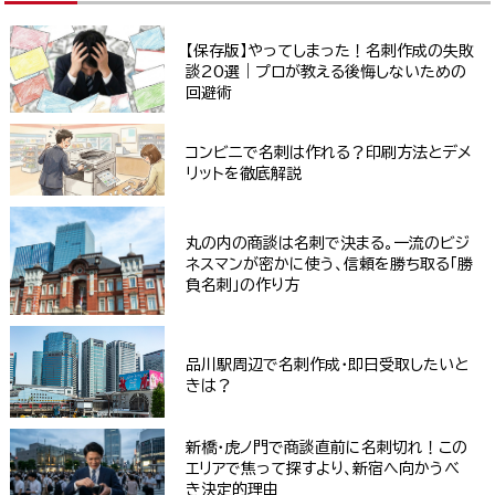
【保存版】やってしまった！名刺作成の失敗
談20選｜プロが教える後悔しないための
回避術
コンビニで名刺は作れる？印刷方法とデメ
リットを徹底解説
丸の内の商談は名刺で決まる。一流のビジ
ネスマンが密かに使う、信頼を勝ち取る「勝
負名刺」の作り方
品川駅周辺で名刺作成・即日受取したいと
きは？
新橋・虎ノ門で商談直前に名刺切れ！この
エリアで焦って探すより、新宿へ向かうべ
き決定的理由