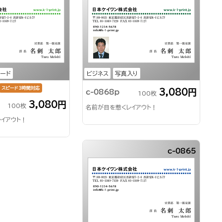
コード
ビジネス
写真入り
スピード3時間対応
3,080円
c-0868p
100枚
3,080円
100枚
名前が目を惹くレイアウト！
イアウト！
c-0865