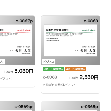
c-0867p
c-0868
入り
ビジネス
スピード1時間対応
スピード3時間対応
3,080円
100枚
2,530円
c-0868
100枚
イアウト！
名前が目を惹くレイアウト！
c-0869qr
c-0868p