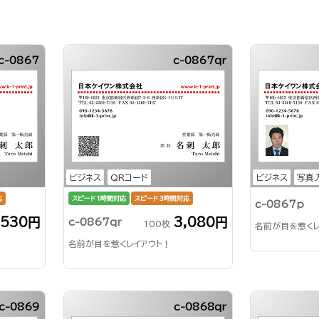
c-0867
c-0867qr
ビジネス
QRコード
ビジネス
写真
応
スピード1時間対応
スピード3時間対応
c-0867p
,530円
3,080円
c-0867qr
100枚
名前が目を惹くレ
名前が目を惹くレイアウト！
c-0869
c-0868qr