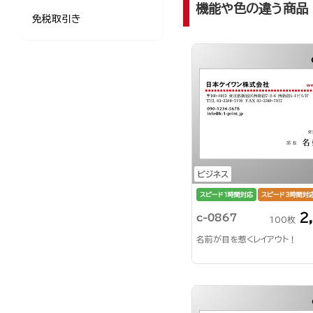
機能や色の違う商品
免税取引き
ビジネス
スピード1時間対応
スピード3時間対
2
c-0867
100枚
名前が目を惹くレイアウト！