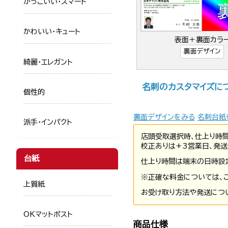
かっこいい・スマート
かわいい・キュート
表面＋裏面カラ
裏面デザイン
綺麗・エレガント
名刺のカスタマイズに
個性的
裏面デザインをみる
名刺台紙
派手・インパクト
店頭受取選択時、仕上り時
校正ありは+3営業日、発送
台紙
仕上り時間は端末の日時設
※正確な料金については、
上質紙
お受け取り方法や発送につ
OKマットポスト
商品仕様