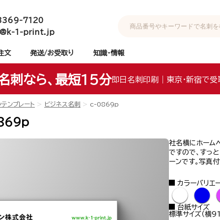
3369-7120
@k-1-print.jp
注文
発送/お受取り
知識・情報
名刺なら、最短15分
即日名刺印刷｜東京・新宿で受
ンテンプレート
ビジネス名刺
c-0869p
869p
社名横にホームペ
ですので、すっ
ーンです。写真
カラーバリエ
●
●
台紙サイズ
標準サイズ（横91