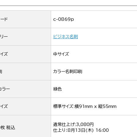
ード
c-0869p
リー
ビジネス名刺
イズ
中サイズ
刷
カラー名刺印刷
カラー
緑色
イズ
標準サイズ:横91mm x 縦55mm
通常仕上げ:3,080円
0枚 税込
仕上り：
8月13日(木) 16:00