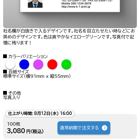
社名欄が白抜きで入るデザインです。社名を目立たせたい時などにお
奨めのデザインです。色は爽やかなイエローグリーンです。写真付で記
憶に残ります！
カラーバリエーション
●
●
●
●
●
台紙サイズ
標準サイズ（横91mm x 縦55mm）
その他
写真入り
仕上がり時間:
8月12日(水) 16:00
100枚
通常納期で注文する
3,080
円（税込）