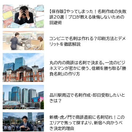
【保存版】やってしまった！名刺作成の失敗
談20選｜プロが教える後悔しないための
回避術
コンビニで名刺は作れる？印刷方法とデメ
リットを徹底解説
丸の内の商談は名刺で決まる。一流のビジ
ネスマンが密かに使う、信頼を勝ち取る「勝
負名刺」の作り方
品川駅周辺で名刺作成・即日受取したいと
きは？
新橋・虎ノ門で商談直前に名刺切れ！この
エリアで焦って探すより、新宿へ向かうべ
き決定的理由