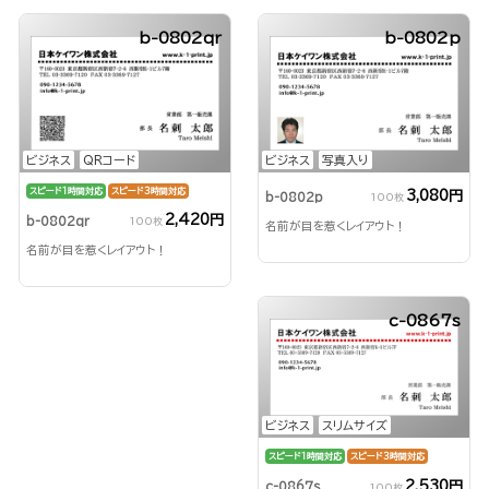
b-0802qr
b-0802p
ビジネス
QRコード
ビジネス
写真入り
スピード1時間対応
スピード3時間対応
3,080円
b-0802p
100枚
2,420円
b-0802qr
100枚
名前が目を惹くレイアウト！
名前が目を惹くレイアウト！
c-0867s
ビジネス
スリムサイズ
スピード1時間対応
スピード3時間対応
2,530円
c-0867s
100枚