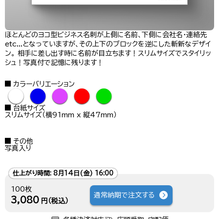
ほとんどのヨコ型ビジネス名刺が上側に名前、下側に会社名・連絡先
etc...となっていますが、その上下のブロックを逆にした斬新なデザイ
ン。 相手に差し出す時に名前が目立ちます！スリムサイズでスタイリッ
シュ！写真付で記憶に残ります！
カラーバリエーション
●
●
●
●
●
台紙サイズ
スリムサイズ（横91mm x 縦47mm）
その他
写真入り
仕上がり時間:
8月14日(金) 16:00
100枚
通常納期で注文する
3,080
円（税込）