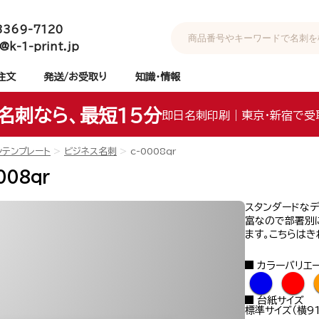
3369-7120
@k-1-print.jp
注文
発送/お受取り
知識・情報
名刺なら、最短15分
即日名刺印刷｜東京・新宿で受
ンテンプレート
ビジネス名刺
c-0008qr
008qr
スタンダードなデ
富なので部署別
ます。こちらはき
カラーバリエ
●
●
台紙サイズ
標準サイズ（横91