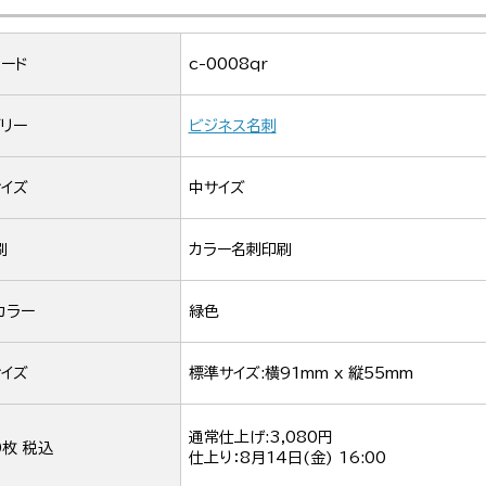
ード
c-0008qr
リー
ビジネス名刺
イズ
中サイズ
刷
カラー名刺印刷
カラー
緑色
イズ
標準サイズ:横91mm x 縦55mm
通常仕上げ:3,080円
0枚 税込
仕上り：
8月14日(金) 16:00