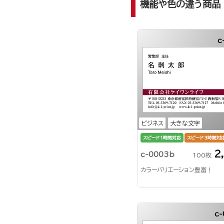
機能や色の違う商品
c
ビジネス
大きな文字
スピード1時間対応
スピード3時間対
2
c-0003b
100枚
カラーバリエーション豊富！
c-