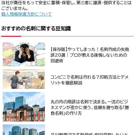
当社が責任をもって安全に蓄積・保管し、第三者に譲渡・提供することは
ございません。
個人情報保護方針について
おすすめの名刺に関する豆知識
【保存版】やってしまった！名刺作成の失敗
談20選｜プロが教える後悔しないための
回避術
コンビニで名刺は作れる？印刷方法とデメ
リットを徹底解説
丸の内の商談は名刺で決まる。一流のビジ
ネスマンが密かに使う、信頼を勝ち取る「勝
負名刺」の作り方
品川駅周辺で名刺作成・即日受取したいと