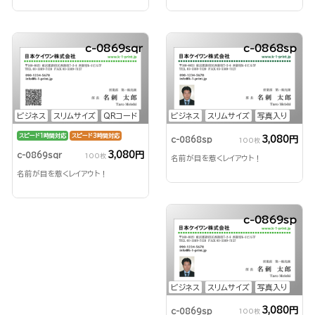
c-0869sqr
c-0868sp
ビジネス
スリムサイズ
QRコード
ビジネス
スリムサイズ
写真入り
スピード1時間対応
スピード3時間対応
3,080円
c-0868sp
100枚
3,080円
c-0869sqr
100枚
名前が目を惹くレイアウト！
名前が目を惹くレイアウト！
c-0869sp
ビジネス
スリムサイズ
写真入り
3,080円
c-0869sp
100枚