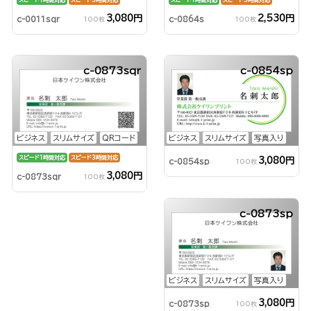
3,080円
2,530円
c-0011sqr
c-0864s
100枚
100枚
c-0873sqr
c-0854sp
ビジネス
スリムサイズ
QRコード
ビジネス
スリムサイズ
写真入り
スピード1時間対応
スピード3時間対応
3,080円
c-0854sp
100枚
3,080円
c-0873sqr
100枚
c-0873sp
ビジネス
スリムサイズ
写真入り
3,080円
c-0873sp
100枚