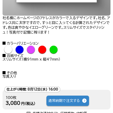
社名横にホームページのアドレスがカラーで入るデザインです。社名、ア
ドレス共に太字ですので、すっと目に入ってくる計算されたデザインで
す。色は爽やかなイエローグリーンです。スリムサイズでスタイリッシ
ュ！写真付で記憶に残ります！
カラーバリエーション
●
●
●
●
●
台紙サイズ
スリムサイズ（横91mm x 縦47mm）
その他
写真入り
仕上がり時間:
8月12日(水) 16:00
100枚
通常納期で注文する
3,080
円（税込）