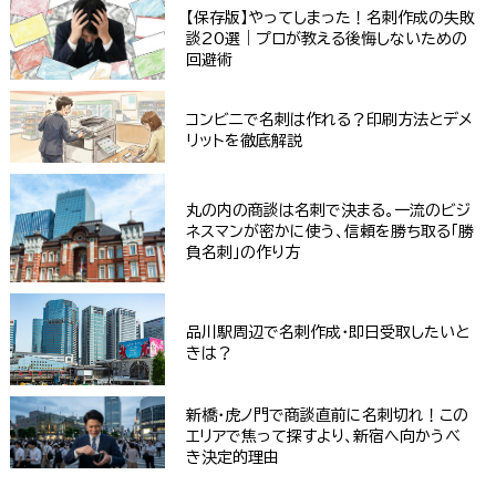
【保存版】やってしまった！名刺作成の失敗
談20選｜プロが教える後悔しないための
回避術
コンビニで名刺は作れる？印刷方法とデメ
リットを徹底解説
丸の内の商談は名刺で決まる。一流のビジ
ネスマンが密かに使う、信頼を勝ち取る「勝
負名刺」の作り方
品川駅周辺で名刺作成・即日受取したいと
きは？
新橋・虎ノ門で商談直前に名刺切れ！この
エリアで焦って探すより、新宿へ向かうべ
き決定的理由