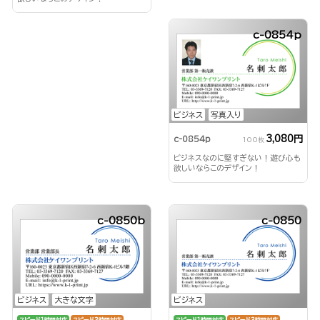
c-0854p
ビジネス
写真入り
3,080円
c-0854p
100枚
ビジネスなのに堅すぎない！遊び心も
欲しいならこのデザイン！
c-0850b
c-0850
ビジネス
大きな文字
ビジネス