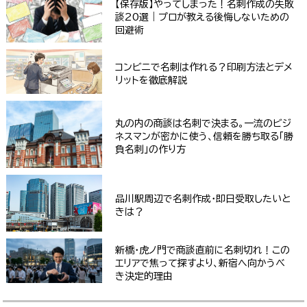
【保存版】やってしまった！名刺作成の失敗
談20選｜プロが教える後悔しないための
回避術
コンビニで名刺は作れる？印刷方法とデメ
リットを徹底解説
丸の内の商談は名刺で決まる。一流のビジ
ネスマンが密かに使う、信頼を勝ち取る「勝
負名刺」の作り方
品川駅周辺で名刺作成・即日受取したいと
きは？
新橋・虎ノ門で商談直前に名刺切れ！この
エリアで焦って探すより、新宿へ向かうべ
き決定的理由