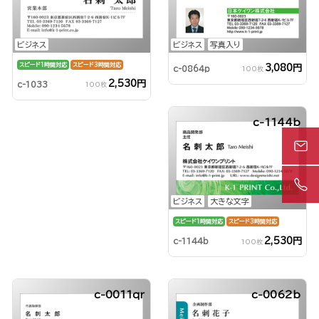
ビジネス
ビジネス
写真入り
スピード1時間対応
スピード3時間対応
3,080円
c-0864p
100枚
2,530円
c-1033
100枚
c-1144b
ビジネス
大きな文字
スピード1時間対応
スピード3時間対応
2,530円
c-1144b
100枚
c-0011qr
c-0062b