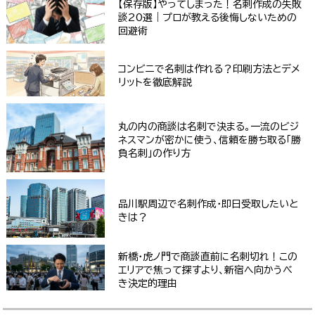
【保存版】やってしまった！名刺作成の失敗
談20選｜プロが教える後悔しないための
回避術
コンビニで名刺は作れる？印刷方法とデメ
リットを徹底解説
丸の内の商談は名刺で決まる。一流のビジ
ネスマンが密かに使う、信頼を勝ち取る「勝
負名刺」の作り方
品川駅周辺で名刺作成・即日受取したいと
きは？
新橋・虎ノ門で商談直前に名刺切れ！この
エリアで焦って探すより、新宿へ向かうべ
き決定的理由