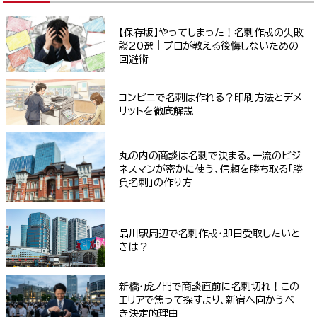
【保存版】やってしまった！名刺作成の失敗
談20選｜プロが教える後悔しないための
回避術
コンビニで名刺は作れる？印刷方法とデメ
リットを徹底解説
丸の内の商談は名刺で決まる。一流のビジ
ネスマンが密かに使う、信頼を勝ち取る「勝
負名刺」の作り方
品川駅周辺で名刺作成・即日受取したいと
きは？
新橋・虎ノ門で商談直前に名刺切れ！この
エリアで焦って探すより、新宿へ向かうべ
き決定的理由