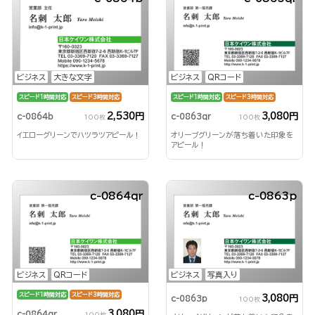
ビジネス
大きな文字
ビジネス
QRコード
スピード1時間対応
スピード3時間対応
スピード1時間対応
スピード3時間対応
2,530円
3,080円
c-0864b
c-0863qr
100枚
100枚
イエローグリーンでハツラツアピール！
オリーブグリーンが落ち着いた印象を
アピール！
c-0864qr
c-0863p
ビジネス
QRコード
ビジネス
写真入り
スピード1時間対応
スピード3時間対応
3,080円
c-0863p
100枚
3,080円
c-0864qr
100枚