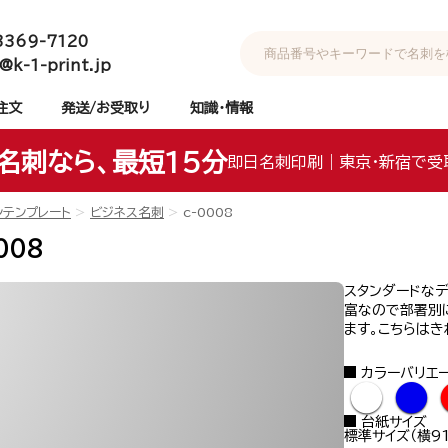
3369-7120
@k-1-print.jp
注文
発送/お受取り
知識・情報
名刺なら、最短15分
即日名刺印刷｜東京・新宿で受
ンテンプレート
ビジネス名刺
c-0008
008
スタンダードなデ
富なので部署別
ます。こちらはき
カラーバリエ
●
●
台紙サイズ
標準サイズ（横91