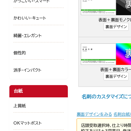
かっこいい・スマート
かわいい・キュート
表面＋裏面モノク
裏面デザイン
綺麗・エレガント
個性的
表面＋裏面カラ
派手・インパクト
裏面デザイン
台紙
名刺のカスタマイズに
上質紙
裏面デザインをみる
名刺台紙
OKマットポスト
店頭受取選択時、仕上り時
校正ありは+3営業日、発送