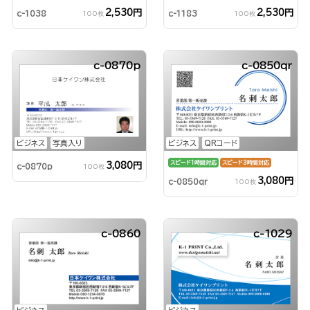
2,530円
2,530円
c-1038
c-1183
100枚
100枚
c-0870p
c-0850qr
ビジネス
QRコード
ビジネス
写真入り
スピード1時間対応
スピード3時間対応
3,080円
c-0870p
100枚
3,080円
c-0850qr
100枚
c-0860
c-1029