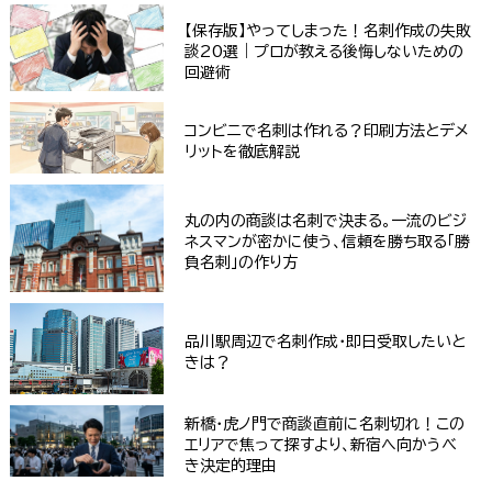
【保存版】やってしまった！名刺作成の失敗
談20選｜プロが教える後悔しないための
回避術
コンビニで名刺は作れる？印刷方法とデメ
リットを徹底解説
丸の内の商談は名刺で決まる。一流のビジ
ネスマンが密かに使う、信頼を勝ち取る「勝
負名刺」の作り方
品川駅周辺で名刺作成・即日受取したいと
きは？
新橋・虎ノ門で商談直前に名刺切れ！この
エリアで焦って探すより、新宿へ向かうべ
き決定的理由