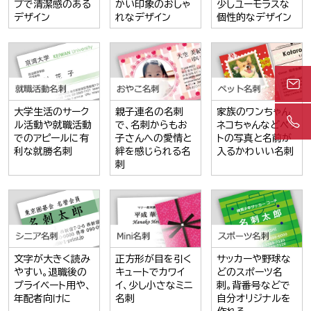
プで清潔感のある
かい印象のおしゃ
少しユーモラスな
デザイン
れなデザイン
個性的なデザイン
大学生活のサーク
親子連名の名刺
家族のワンちゃん
ル活動や就職活動
で、名刺からもお
ネコちゃんなどペッ
でのアピールに有
子さんへの愛情と
トの写真と名前が
利な就勝名刺
絆を感じられる名
入るかわいい名刺
刺
文字が大きく読み
正方形が目を引く
サッカーや野球な
やすい。退職後の
キュートでカワイ
どのスポーツ名
プライベート用や、
イ、少し小さなミニ
刺。背番号などで
年配者向けに
名刺
自分オリジナルを