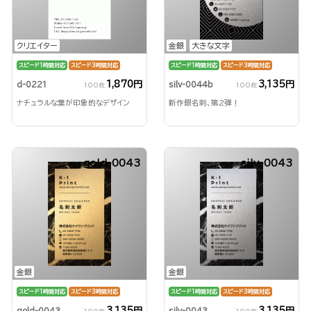
クリエイター
金銀
大きな文字
スピード1時間対応
スピード3時間対応
スピード1時間対応
スピード3時間対応
1,870円
3,135円
d-0221
silv-0044b
100枚
100枚
ナチュラルな葉が印象的なデザイン
新作銀名刺、第2弾！
gold-0043
silv-0043
金銀
金銀
スピード1時間対応
スピード3時間対応
スピード1時間対応
スピード3時間対応
3,135円
3,135円
gold-0043
silv-0043