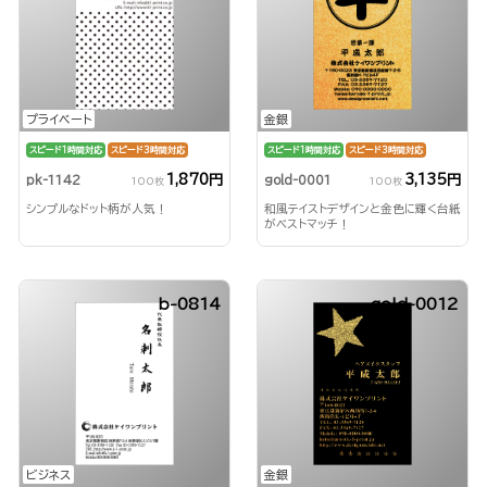
プライベート
金銀
スピード1時間対応
スピード3時間対応
スピード1時間対応
スピード3時間対応
1,870円
3,135円
pk-1142
gold-0001
100枚
100枚
シンプルなドット柄が人気！
和風テイストデザインと金色に輝く台紙
がベストマッチ！
b-0814
gold-0012
ビジネス
金銀