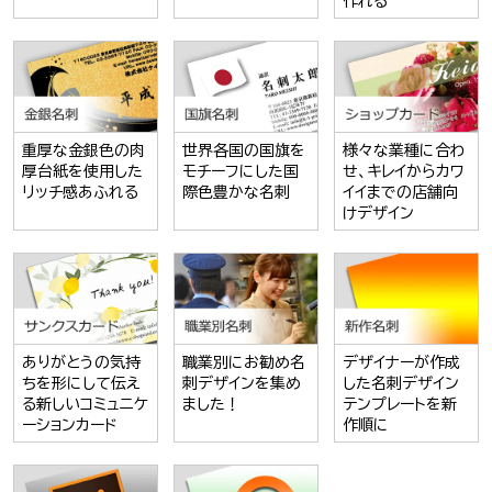
作れる
重厚な金銀色の肉
世界各国の国旗を
様々な業種に合わ
厚台紙を使用した
モチーフにした国
せ、キレイからカワ
リッチ感あふれる
際色豊かな名刺
イイまでの店舗向
けデザイン
ありがとうの気持
職業別にお勧め名
デザイナーが作成
ちを形にして伝え
刺デザインを集め
した名刺デザイン
る新しいコミュニケ
ました！
テンプレートを新
ーションカード
作順に