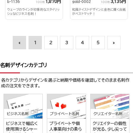
1,870円
3,135円
b-1136
gold-0002
100枚
100枚
ウェーブのラインが印象的なスタイリッ
和風テイストデザインと金色に輝く台紙
シュなビジネス名刺！
がベストマッチ！
«
1
2
3
4
5
»
名刺デザインカテゴリ
各カテゴリからデザインを選ぶと納期や価格を確認してそのまま名刺作
成の注文をできます。
ビジネスで幅広く
プライベートや個
クリエイターの個性
使用頂けるシャー
人事業向けの柔ら
が光る、少し尖って