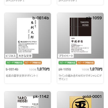
がベストマッチ！
がベストマッチ！
b-0814b
pk-1059
ビジネス
大きな文字
プライベート
スピード1時間対応
スピード3時間対応
スピード1時間対応
スピード3時間対応
1,870円
1,870円
b-0814b
pk-1059
100枚
100枚
名前の習字文字がポイント！
ラインの組み合わせだけでオシャレにデ
ザイン！
pk-1142
gold-0001