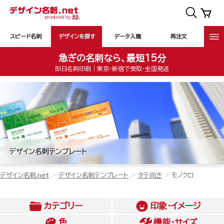
スピード名刺
デザインを探す
データ入稿
再注文
急ぎの名刺なら、最短15分
即日名刺印刷｜東京・新宿で受取・全国発送
デザイン名刺テンプレート
デザイン名刺.net
デザイン名刺テンプレート
タテ向き
モノクロ
カテゴリー
印象・イメージ
色
機能・サイズ