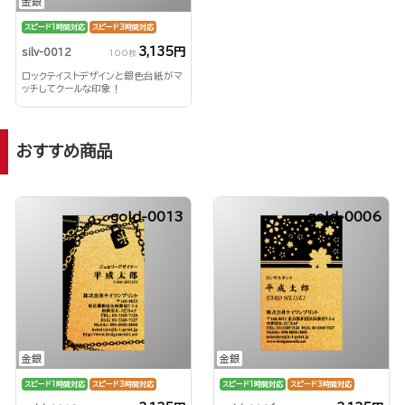
金銀
スピード1時間対応
スピード3時間対応
3,135円
silv-0012
100枚
ロックテイストデザインと銀色台紙がマ
ッチしてクールな印象！
おすすめ商品
gold-0013
gold-0006
金銀
金銀
スピード1時間対応
スピード3時間対応
スピード1時間対応
スピード3時間対応