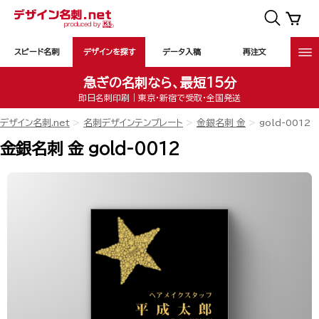
スピード名刺
デザインを探す
データ入稿
再注文
急ぎの名刺なら、最短15分
即日名刺印刷｜東京・新宿で受取・全国発送
デザイン名刺.net
名刺デザインテンプレート
金銀名刺 金
gold-0012
金銀名刺 金 gold-0012