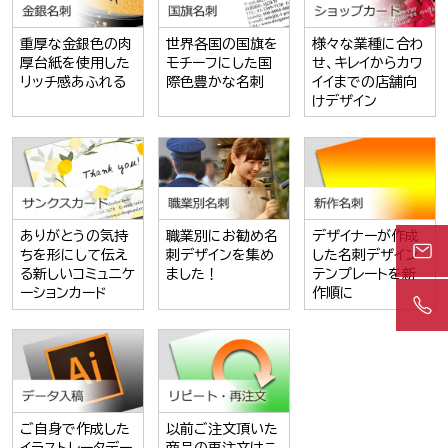
重厚な金銀色の肉
世界各国の国旗を
様々な業種に合わ
厚台紙を使用した
モチーフにした国
せ、キレイからカワ
リッチ感あふれる
際色豊かな名刺
イイまでの店舗向
けデザイン
ありがとうの気持
職業別にお勧め名
デザイナーが作成
ちを形にして伝え
刺デザインを集め
した名刺デザイン
る新しいコミュニケ
ました！
テンプレートを新
ーションカード
作順に
ご自身で作成した
以前ご注文頂いた