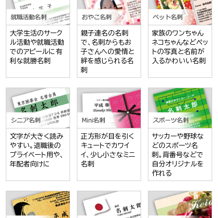
大学生活のサーク
親子連名の名刺
家族のワンちゃん
ル活動や就職活動
で、名刺からもお
ネコちゃんなどペッ
でのアピールに有
子さんへの愛情と
トの写真と名前が
利な就勝名刺
絆を感じられる名
入るかわいい名刺
刺
文字が大きく読み
正方形が目を引く
サッカーや野球な
やすい。退職後の
キュートでカワイ
どのスポーツ名
プライベート用や、
イ、少し小さなミニ
刺。背番号などで
年配者向けに
名刺
自分オリジナルを
作れる