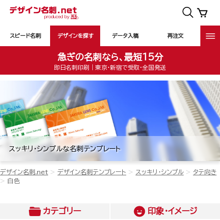
スピード名刺
デザインを探す
データ入稿
再注文
急ぎの名刺なら、最短15分
即日名刺印刷｜東京・新宿で受取・全国発送
スッキリ・シンプルな名刺テンプレート
デザイン名刺.net
デザイン名刺テンプレート
スッキリ・シンプル
タテ向き
白色
カテゴリー
印象・イメージ