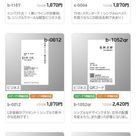
1,870円
1,870円
b-1167
s-0004
100枚
100枚
インパクト大！！黒いラインが印象的
THE・スタンダード！シンプルisベスト
な、シンプルでクールな縦型ビジネス名
を狙うならこの就活名刺で決まり！
刺！
b-0812
b-1052qr
ビジネス
ビジネス
QRコード
スピード1時間対応
スピード3時間対応
スピード1時間対応
スピード3時間対応
1,870円
2,420円
b-0812
b-1052qr
100枚
100枚
L字装飾がアクセント！シンプルで爽や
シンプルなデザインですが、文字の配置
かな名刺です！
を変えたら、また違った印象になりまし
た！