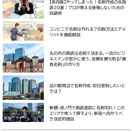
【保存版】やってしまった！名刺作成の失敗
談20選｜プロが教える後悔しないための
回避術
コンビニで名刺は作れる？印刷方法とデメ
リットを徹底解説
丸の内の商談は名刺で決まる。一流のビジ
ネスマンが密かに使う、信頼を勝ち取る「勝
負名刺」の作り方
品川駅周辺で名刺作成・即日受取したいと
きは？
新橋・虎ノ門で商談直前に名刺切れ！この
エリアで焦って探すより、新宿へ向かうべ
き決定的理由