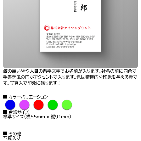
癖の無いやや太目の習字文字でお名前が入ります。社名の前に同色で
手書き風の円がアクセントで入ります。色は積極的な印象を与える赤で
す。写真入で印象に残ります！
カラーバリエーション
●
●
●
●
●
台紙サイズ
標準サイズ（横55mm x 縦91mm）
その他
写真入り