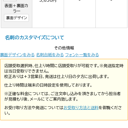
3,630円
-
-
表面＋裏面カ
ラー
裏面デザイン
名刺のカスタマイズについて
その他情報
裏面デザインをみる
名刺台紙をみる
フォント一覧をみる
店頭受取選択時、仕上り時間に店頭受取りが可能です。※発送指定時
は当日受取りできません。
校正ありは+3営業日、発送は仕上り日の夕方に出荷します。
仕上り時間は端末の日時設定を使用しております。
※正確な料金については、ご注文申し込みを頂きましてから担当者
が見積もり後、メールにてご案内致します。
お受け取り方法や発送については
お受取り方法と送料
を御覧くださ
い。