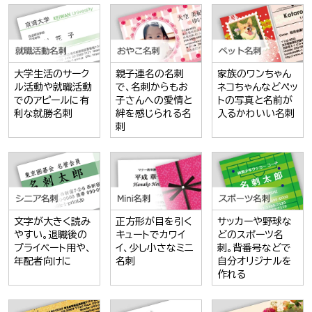
大学生活のサーク
親子連名の名刺
家族のワンちゃん
ル活動や就職活動
で、名刺からもお
ネコちゃんなどペッ
でのアピールに有
子さんへの愛情と
トの写真と名前が
利な就勝名刺
絆を感じられる名
入るかわいい名刺
刺
文字が大きく読み
正方形が目を引く
サッカーや野球な
やすい。退職後の
キュートでカワイ
どのスポーツ名
プライベート用や、
イ、少し小さなミニ
刺。背番号などで
年配者向けに
名刺
自分オリジナルを
作れる