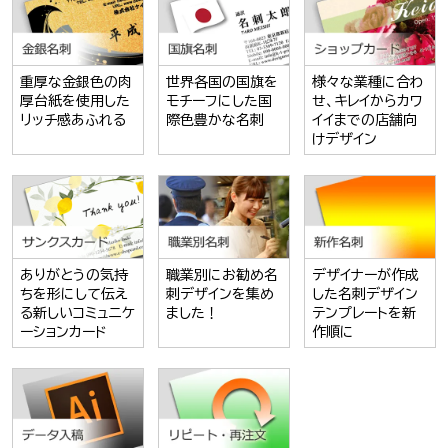
重厚な金銀色の肉
世界各国の国旗を
様々な業種に合わ
厚台紙を使用した
モチーフにした国
せ、キレイからカワ
リッチ感あふれる
際色豊かな名刺
イイまでの店舗向
けデザイン
ありがとうの気持
職業別にお勧め名
デザイナーが作成
ちを形にして伝え
刺デザインを集め
した名刺デザイン
る新しいコミュニケ
ました！
テンプレートを新
ーションカード
作順に