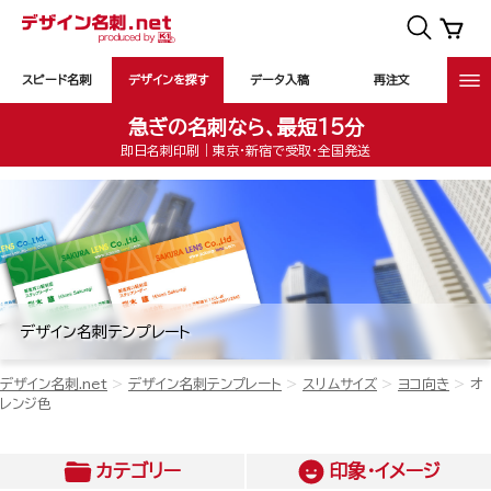
スピード名刺
デザインを探す
データ入稿
再注文
急ぎの名刺なら、最短15分
即日名刺印刷｜東京・新宿で受取・全国発送
デザイン名刺テンプレート
デザイン名刺.net
デザイン名刺テンプレート
スリムサイズ
ヨコ向き
オ
レンジ色
カテゴリー
印象・イメージ