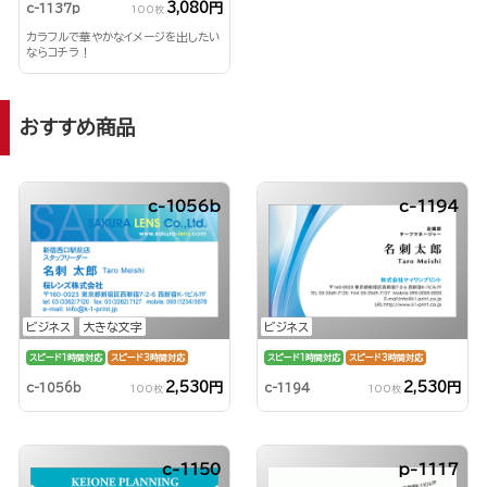
3,080円
c-1137p
100枚
カラフルで華やかなイメージを出したい
ならコチラ！
おすすめ商品
c-1056b
c-1194
ビジネス
大きな文字
ビジネス
スピード1時間対応
スピード3時間対応
スピード1時間対応
スピード3時間対応
2,530円
2,530円
c-1056b
c-1194
100枚
100枚
c-1150
p-1117