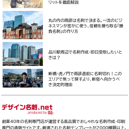
リットを徹底解説
丸の内の商談は名刺で決まる。一流のビジ
ネスマンが密かに使う、信頼を勝ち取る「勝
負名刺」の作り方
品川駅周辺で名刺作成・即日受取したいと
きは？
新橋・虎ノ門で商談直前に名刺切れ！この
エリアで焦って探すより、新宿へ向かうべ
き決定的理由
創業40年の名刺専門店が運営する高品質でおしゃれな名刺作成・印刷
専門の通販サイトです。厳選された名刺テンプレートが2000種類以上。