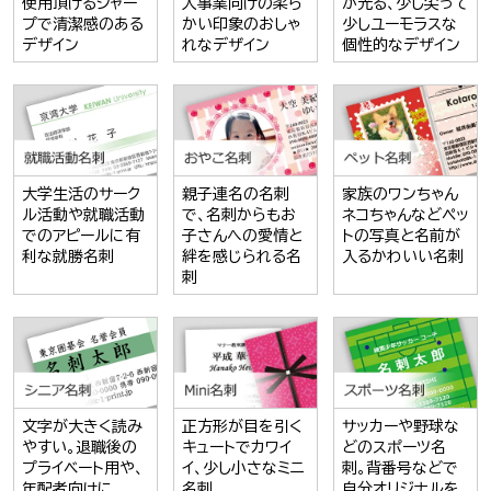
使用頂けるシャー
人事業向けの柔ら
が光る、少し尖って
プで清潔感のある
かい印象のおしゃ
少しユーモラスな
デザイン
れなデザイン
個性的なデザイン
大学生活のサーク
親子連名の名刺
家族のワンちゃん
ル活動や就職活動
で、名刺からもお
ネコちゃんなどペッ
でのアピールに有
子さんへの愛情と
トの写真と名前が
利な就勝名刺
絆を感じられる名
入るかわいい名刺
刺
文字が大きく読み
正方形が目を引く
サッカーや野球な
やすい。退職後の
キュートでカワイ
どのスポーツ名
プライベート用や、
イ、少し小さなミニ
刺。背番号などで
年配者向けに
名刺
自分オリジナルを