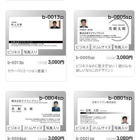
b-0013p
b-0805sp
ビジネス
スリムサイズ
写真入り
ビジネス
写真入り
3,080円
b-0805sp
100枚
3,080円
b-0013p
100枚
ビジネスなのに堅すぎない！遊び心も
欲しいならこのデザイン！
カラーバリエーション豊富！
b-0804sp
b-0801sp
ビジネス
スリムサイズ
写真入り
ビジネス
スリムサイズ
写真入り
3,080円
3,080円
b-0804sp
b-0801sp
100枚
100枚