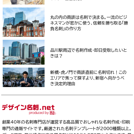
丸の内の商談は名刺で決まる。一流のビジ
ネスマンが密かに使う、信頼を勝ち取る「勝
負名刺」の作り方
品川駅周辺で名刺作成・即日受取したいと
きは？
新橋・虎ノ門で商談直前に名刺切れ！この
エリアで焦って探すより、新宿へ向かうべ
き決定的理由
創業40年の名刺専門店が運営する高品質でおしゃれな名刺作成・印刷
専門の通販サイトです。厳選された名刺テンプレートが2000種類以上。