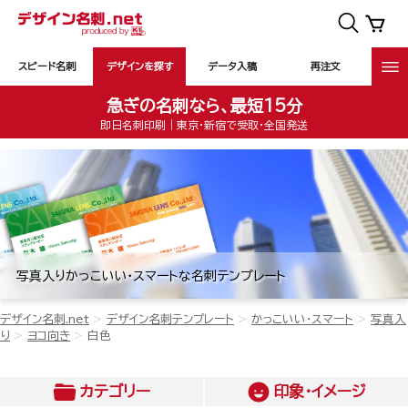
スピード名刺
デザインを探す
データ入稿
再注文
急ぎの名刺なら、最短15分
即日名刺印刷｜東京・新宿で受取・全国発送
写真入りかっこいい・スマートな名刺テンプレート
デザイン名刺.net
デザイン名刺テンプレート
かっこいい・スマート
写真入
り
ヨコ向き
白色
カテゴリー
印象・イメージ