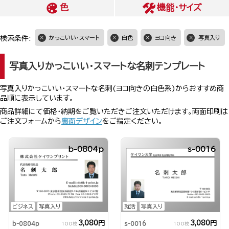
色
機能・サイズ
検索条件:
かっこいい・スマート
白色
ヨコ向き
写真入り
写真入りかっこいい・スマートな名刺テンプレート
写真入りかっこいい・スマートな名刺(ヨコ向きの白色系)からおすすめ商
品順に表示しています。
商品詳細にて価格・納期をご覧いただきご注文いただけます。両面印刷は
ご注文フォームから
裏面デザイン
をご指定ください。
b-0804p
s-0016
ビジネス
写真入り
就活
写真入り
3,080円
3,080円
b-0804p
s-0016
100枚
100枚