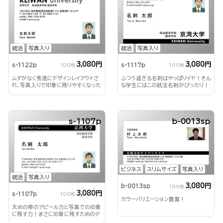
就活
写真入り
就活
写真入り
3,080円
3,080円
s-1122p
s-1117p
100枚
100枚
ムダがなく秀逸にデザインレイアウトさ
ふつう過ぎる名刺はやっぱりイヤ！そん
れ、写真入りで印象に残りやすくなった
な学生にはこの就活名刺がぴったり！
デザインです！
s-1107p
b-0013sp
ビジネス
スリムサイズ
写真入り
就活
写真入り
3,080円
b-0013sp
100枚
3,080円
s-1107p
100枚
カラーバリエーション豊富！
太めの帯のアピール力と写真での印象
に残す力！まさに印象に残すためのデ
ザイン！