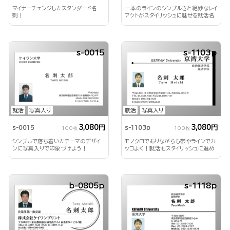
マイナーチェンジしたスタンダード名
一本のラインのシンプルさと絶妙なレイ
刺！
アウトがスタイリッシュに魅せる就活名
刺！
s-0015
s-1103p
就活
写真入り
就活
写真入り
3,080円
3,080円
s-0015
s-1103p
100枚
100枚
シンプルで落ち着いたテーマのデザイ
モノクロでありながらも帯やラインでカ
ンに写真入りで印象づけよう！
ッコよく！就活もスタイリッシュに進め
てみませんか！？
b-0805p
s-1118p