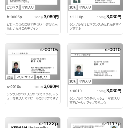
ビジネス
写真入り
就活
写真入り
3,080円
3,080円
b-0805p
s-1118p
100枚
100枚
ビジネスなのに堅すぎない！遊び心も
シンプルだけどバランスのとれたデザイ
欲しいならこのデザイン！
ンです♪
s-0010s
s-0010
就活
スリムサイズ
写真入り
就活
写真入り
3,080円
s-0010s
100枚
3,080円
s-0010
100枚
シンプルかつスリムサイズでスタイリッシ
ュ！写真入りでアピール力アップですよ
シンプル且つスタイリッシュ！写真入り
☆
でアピール力アップですよ☆
s-1122p
s-1117p