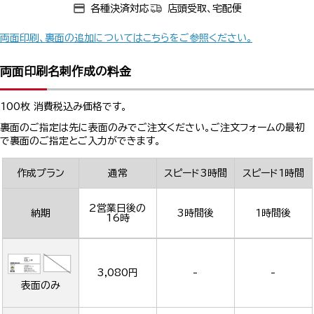
各種決済対応
店頭受取、宅配便
両面印刷、裏面の追加についてはこちらをご参照ください。
両面印刷名刺作成の料金
100枚 消費税込み価格です。
裏面のご指定は先に表面のみでご注文ください。ご注文フォームの最初
で裏面のご指定とご入力ができます。
作成プラン
通常
スピード3時間
スピード1時間
2営業日後の
納期
3時間後
1時間後
16時
3,080円
-
-
表面のみ