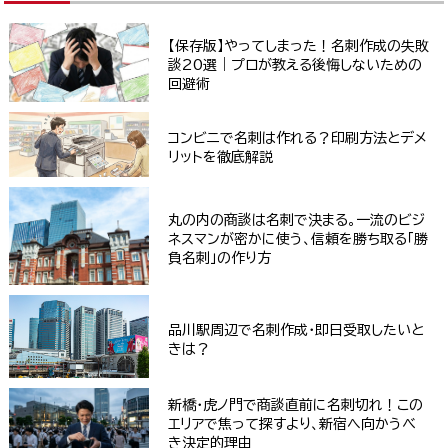
【保存版】やってしまった！名刺作成の失敗
談20選｜プロが教える後悔しないための
回避術
コンビニで名刺は作れる？印刷方法とデメ
リットを徹底解説
丸の内の商談は名刺で決まる。一流のビジ
ネスマンが密かに使う、信頼を勝ち取る「勝
負名刺」の作り方
品川駅周辺で名刺作成・即日受取したいと
きは？
新橋・虎ノ門で商談直前に名刺切れ！この
エリアで焦って探すより、新宿へ向かうべ
き決定的理由