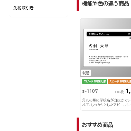
機能や色の違う商品
免税取引き
就活
スピード1時間対応
スピード3時間対
1
s-1107
100枚
角丸の帯に学校名が白抜きでレ
れて、しっかりとしたアピールに
す！
おすすめ商品