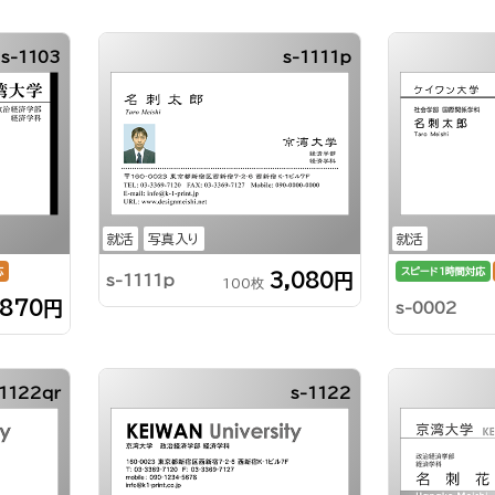
s-1103
s-1111p
就活
写真入り
就活
応
スピード1時間対応
3,080円
s-1111p
100枚
,870円
s-0002
-1122qr
s-1122