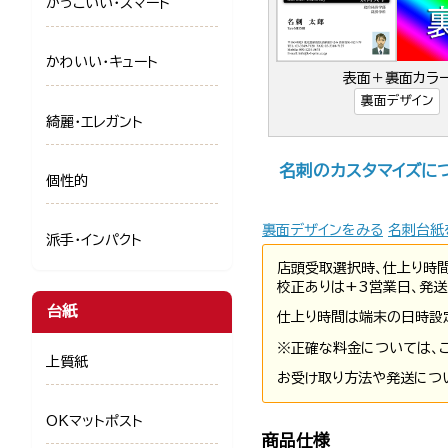
かっこいい・スマート
かわいい・キュート
表面＋裏面カラ
裏面デザイン
綺麗・エレガント
名刺のカスタマイズに
個性的
裏面デザインをみる
名刺台紙
派手・インパクト
店頭受取選択時、仕上り時
校正ありは+3営業日、発送
台紙
仕上り時間は端末の日時設
※正確な料金については、
上質紙
お受け取り方法や発送につ
OKマットポスト
商品仕様