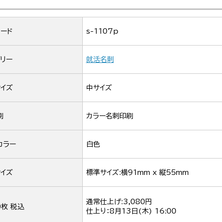
ード
s-1107p
リー
就活名刺
イズ
中サイズ
刷
カラー名刺印刷
カラー
白色
イズ
標準サイズ:横91mm x 縦55mm
通常仕上げ:3,080円
0枚 税込
仕上り：
8月13日(木) 16:00