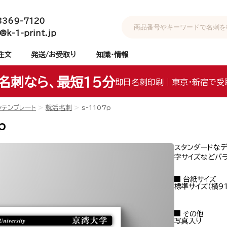
3369-7120
@k-1-print.jp
注文
発送/お受取り
知識・情報
名刺なら、最短15分
即日名刺印刷｜東京・新宿で受
ンテンプレート
就活名刺
s-1107p
p
スタンダードな
字サイズなどバラ
台紙サイズ
標準サイズ（横91
その他
写真入り