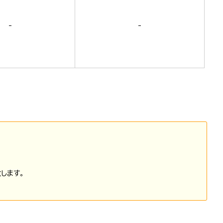
-
-
します。