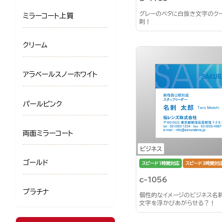
グレーのベタに白抜き文字のク
ミラーコート上質
刺！
クリーム
アラベールスノーホワイト
パールピンク
両面ミラーコート
ビジネス
ゴールド
スピード1時間対応
スピード3時間対
c-1056
プラチナ
個性的なイメージのビジネス名
文字を浮かびあがらせる？！