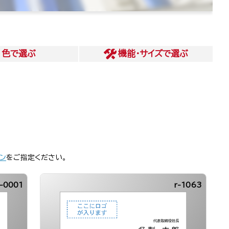
色
で選ぶ
機能・サイズ
で選ぶ
ン
をご指定ください。
-0001
r-1063