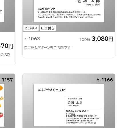
ビジネス
ロゴ付き
3,080円
r-1063
100枚
870円
ロゴ挿入パターン専用名刺です！
気の名刺
-1157
b-1166