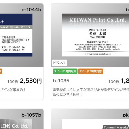
c-1044b
b
ビジネス
応
スピード1時間対応
スピード3時間対応
2,530円
1,
b-1085
100枚
100枚
ザインが印象的！
蜃気楼のように文字が浮かびあがるデザインが特
気のビジネス名刺！
b-1057b
pk