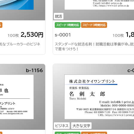
就活
応
スピード1時間対応
スピード3時間対応
2,530円
1,
s-0001
100枚
100枚
気なブルーカラーのビジネ
スタンダードな就活名刺！就職活動は準備が命。
で差をつけろ！
b-1156
c-
ビジネス
大きな文字