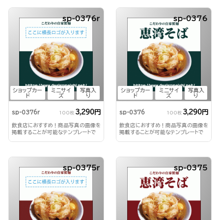
sp-0376r
sp-0376
ショップカー
ミニサイ
写真入
ショップカー
ミニサイ
写真入
ド
ズ
り
ド
ズ
り
3,290円
3,290円
sp-0376r
sp-0376
100枚
100枚
飲食店におすすめ！商品写真の画像を
飲食店におすすめ！商品写真の画像を
掲載することが可能なテンプレートで
掲載することが可能なテンプレートで
す。
す。
sp-0375r
sp-0375