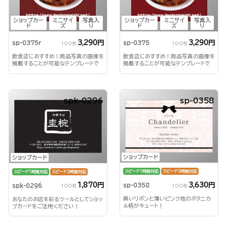
ショップカー
ミニサイ
写真入
ショップカー
ミニサイ
写真入
ド
ズ
り
ド
ズ
り
3,290円
3,290円
sp-0375r
sp-0375
100枚
100枚
飲食店におすすめ！商品写真の画像を
飲食店におすすめ！商品写真の画像を
掲載することが可能なテンプレートで
掲載することが可能なテンプレートで
す。
す。
spk-0296
sp-0358
ショップカード
ショップカード
スピード1時間対応
スピード3時間対応
スピード1時間対応
スピード3時間対応
3,630円
1,870円
sp-0358
spk-0296
100枚
100枚
黒いリボンと薄いピンク地のボタニカ
あなたのお店を彩るツールとしてショッ
ル柄がキュート！
プカードをご活用ください！