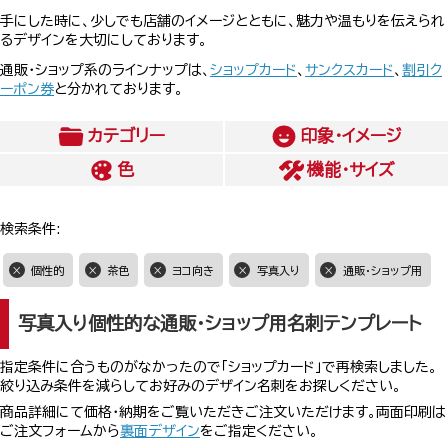
手にした時に、少しでも店舗のイメージとともに、魅力や温もりを伝えられ
るデザインを大切にしております。
通販・ショップ系のラインナップは、
ショップカード
、
サンクスカード
、
割引ク
ーポン券
と分かれております。
カテゴリー
印象・イメージ
色
機能・サイズ
検索条件:
個性的
茶色
ヨコ向き
写真入り
通販・ショップ用
写真入り個性的な通販・ショップ用名刺テンプレート
指定条件に合うものがなかったので「ショップカード」で再検索しました。
絞り込み条件を減らしてお好みのデザイン名刺をお探しください。
商品詳細にて価格・納期をご覧いただきご注文いただけます。両面印刷は
ご注文フォームから
裏面デザイン
をご指定ください。