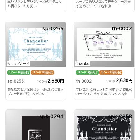
黒いリボンと薄いグレー地のボタニカ
ハーブの香りが漂ってきそう！一言書
ル柄がクール可愛い
き込めるサンクス名刺♪
sp-0255
th-0002
thanks
ショップカード
スピード1時間対応
スピード3時間対応
スピード1時間対応
スピード3時間対応
2,530円
2,530円
th-0002
sp-0255
100枚
100枚
プレゼントのイラストが可愛い♪お礼の
あなたのお店を彩るツールとしてショッ
カードとしても使える、サンクス名刺
プカードをご活用ください！
spk-0294
spk-0258