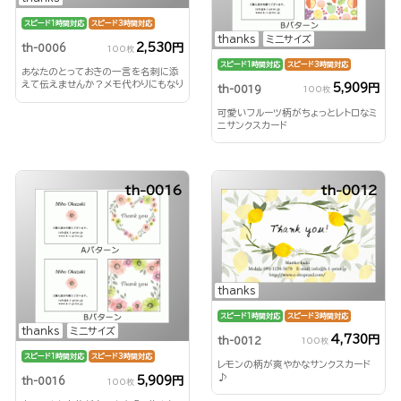
スピード1時間対応
スピード3時間対応
thanks
ミニサイズ
2,530円
th-0006
100枚
スピード1時間対応
スピード3時間対応
あなたのとっておきの一言を名刺に添
えて伝えませんか？メモ代わりにもなり
5,909円
th-0019
100枚
ます。人気のサンクス名刺♪
可愛いフルーツ柄がちょっとレトロなミ
ニサンクスカード
th-0016
th-0012
thanks
スピード1時間対応
スピード3時間対応
thanks
ミニサイズ
4,730円
th-0012
100枚
スピード1時間対応
スピード3時間対応
レモンの柄が爽やかなサンクスカード
♪
5,909円
th-0016
100枚