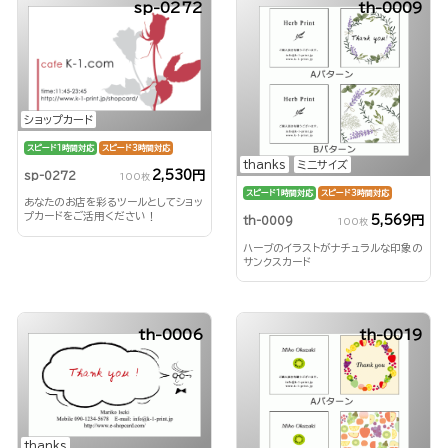
sp-0272
th-0009
ショップカード
スピード1時間対応
スピード3時間対応
thanks
ミニサイズ
2,530円
sp-0272
100枚
スピード1時間対応
スピード3時間対応
あなたのお店を彩るツールとしてショッ
プカードをご活用ください！
5,569円
th-0009
100枚
ハーブのイラストがナチュラルな印象の
サンクスカード
th-0006
th-0019
thanks