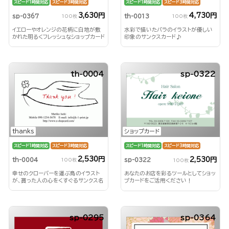
スピード1時間対応
スピード3時間対応
スピード1時間対応
スピード3時間対応
3,630円
4,730円
sp-0367
th-0013
100枚
100枚
イエローやオレンジの花柄に白地が敷
水彩で描いたバラのイラストが優しい
かれた明るくフレッシュなショップカード
印象のサンクスカード♪
th-0004
sp-0322
thanks
ショップカード
スピード1時間対応
スピード3時間対応
スピード1時間対応
スピード3時間対応
2,530円
2,530円
th-0004
sp-0322
100枚
100枚
幸せのクローバーを運ぶ鳥のイラスト
あなたのお店を彩るツールとしてショッ
が、貰った人の心をくすぐるサンクス名
プカードをご活用ください！
刺♪
sp-0295
sp-0364