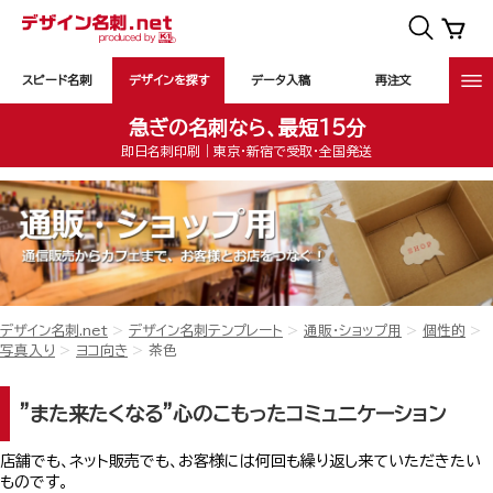
スピード名刺
デザインを探す
データ入稿
再注文
急ぎの名刺なら、最短15分
即日名刺印刷｜東京・新宿で受取・全国発送
デザイン名刺.net
デザイン名刺テンプレート
通販・ショップ用
個性的
写真入り
ヨコ向き
茶色
”また来たくなる”心のこもったコミュニケーション
店舗でも、ネット販売でも、お客様には何回も繰り返し来ていただきたい
ものです。