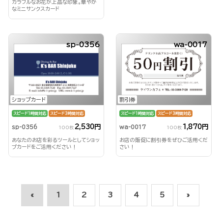
カラフルなお花が上品な印象。華やか
なミニサンクスカード
sp-0356
wa-0017
割引券
ショップカード
スピード1時間対応
スピード3時間対応
スピード1時間対応
スピード3時間対応
1,870円
2,530円
wa-0017
sp-0356
100枚
100枚
お店の販促に割引券をぜひご活用くだ
あなたのお店を彩るツールとしてショッ
さい！
プカードをご活用ください！
«
1
2
3
4
5
»