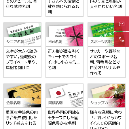
でのアピールに有
子さんへの愛情と
トの写真と名前が
利な就勝名刺
絆を感じられる名
入るかわいい名刺
刺
文字が大きく読み
正方形が目を引く
サッカーや野球な
やすい。退職後の
キュートでカワイ
どのスポーツ名
プライベート用や、
イ、少し小さなミニ
刺。背番号などで
年配者向けに
名刺
自分オリジナルを
作れる
重厚な金銀色の肉
世界各国の国旗を
様々な業種に合わ
厚台紙を使用した
モチーフにした国
せ、キレイからカワ
リッチ感あふれる
際色豊かな名刺
イイまでの店舗向
けデザイン