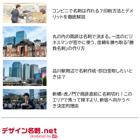
コンビニで名刺は作れる？印刷方法とデメ
リットを徹底解説
丸の内の商談は名刺で決まる。一流のビジ
ネスマンが密かに使う、信頼を勝ち取る「勝
負名刺」の作り方
品川駅周辺で名刺作成・即日受取したいと
きは？
新橋・虎ノ門で商談直前に名刺切れ！この
エリアで焦って探すより、新宿へ向かうべ
き決定的理由