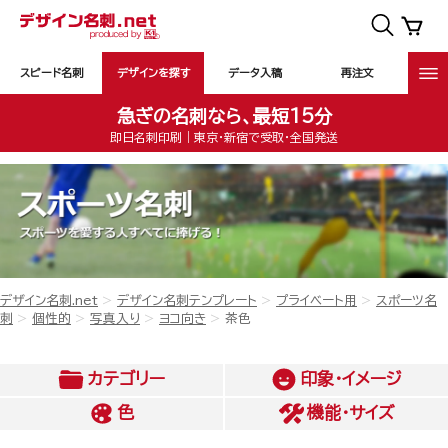
スピード名刺
デザインを探す
データ入稿
再注文
急ぎの名刺なら、最短15分
即日名刺印刷｜東京・新宿で受取・全国発送
デザイン名刺.net
デザイン名刺テンプレート
プライベート用
スポーツ名
刺
個性的
写真入り
ヨコ向き
茶色
カテゴリー
印象・イメージ
色
機能・サイズ