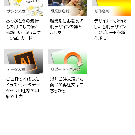
ありがとうの気持
職業別にお勧め名
デザイナーが作成
ちを形にして伝え
刺デザインを集め
した名刺デザイン
る新しいコミュニケ
ました！
テンプレートを新
ーションカード
作順に
ご自身で作成した
以前ご注文頂いた
イラストレータデー
商品の再注文はこ
タをプロ仕様の印
ちらから
刷で出力