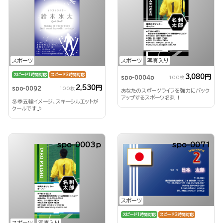
スポーツ
スポーツ
写真入り
スピード1時間対応
スピード3時間対応
3,080円
spo-0004p
100枚
2,530円
spo-0092
100枚
あなたのスポーツライフを強力にバック
アップするスポーツ名刺！
冬季五輪イメージ、スキーシルエットが
クールです♪
spo-0003p
spo-0071
スポーツ
スピード1時間対応
スピード3時間対応
スポーツ
写真入り