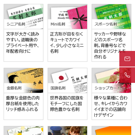
文字が大きく読み
正方形が目を引く
サッカーや野球な
やすい。退職後の
キュートでカワイ
どのスポーツ名
プライベート用や、
イ、少し小さなミニ
刺。背番号などで
年配者向けに
名刺
自分オリジナルを
作れる
重厚な金銀色の肉
世界各国の国旗を
様々な業種に合わ
厚台紙を使用した
モチーフにした国
せ、キレイからカワ
リッチ感あふれる
際色豊かな名刺
イイまでの店舗向
けデザイン