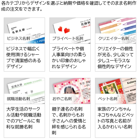
各カテゴリからデザインを選ぶと納期や価格を確認してそのまま名刺作
成の注文をできます。
ビジネスで幅広く
プライベートや個
クリエイターの個性
使用頂けるシャー
人事業向けの柔ら
が光る、少し尖って
プで清潔感のある
かい印象のおしゃ
少しユーモラスな
デザイン
れなデザイン
個性的なデザイン
大学生活のサーク
親子連名の名刺
家族のワンちゃん
ル活動や就職活動
で、名刺からもお
ネコちゃんなどペッ
でのアピールに有
子さんへの愛情と
トの写真と名前が
利な就勝名刺
絆を感じられる名
入るかわいい名刺
刺