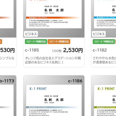
ビジネス
ビジネス
応
スピード1時間対応
スピード3時間対応
スピード1時間対応
,530円
2,530円
c-1185
c-1182
100枚
のシンプルな
オレンジ色の会社名とグラデーションが親
さわやかな水色
近感のあるビジネス名刺に！
が清潔感あるビ
b-1173
c-1186