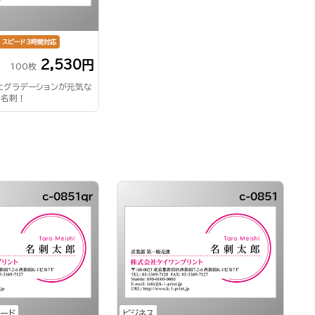
スピード3時間対応
2,530円
100枚
とグラデーションが元気な
ス名刺！
c-0851qr
c-0851
コード
ビジネス