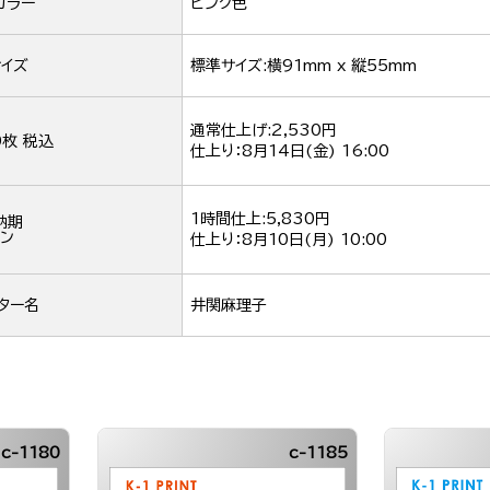
カラー
ピンク色
イズ
標準サイズ:横91mm x 縦55mm
通常仕上げ:2,530円
0枚 税込
仕上り：
8月14日(金) 16:00
1時間仕上:5,830円
納期
ン
仕上り：
8月10日(月) 10:00
ター名
井関麻理子
c-1180
c-1185