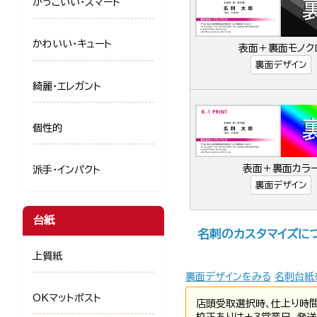
かっこいい・スマート
かわいい・キュート
表面＋裏面モノク
裏面デザイン
綺麗・エレガント
個性的
表面＋裏面カラ
派手・インパクト
裏面デザイン
台紙
名刺のカスタマイズに
上質紙
裏面デザインをみる
名刺台紙
OKマットポスト
店頭受取選択時、仕上り時
校正ありは+3営業日、発送