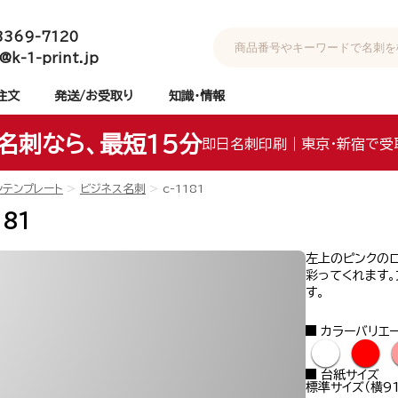
3369-7120
@k-1-print.jp
注文
発送/お受取り
知識・情報
名刺なら、最短15分
即日名刺印刷｜東京・新宿で受
ンテンプレート
ビジネス名刺
c-1181
181
左上のピンクの
彩ってくれます
す。
カラーバリエ
●
●
台紙サイズ
標準サイズ（横91