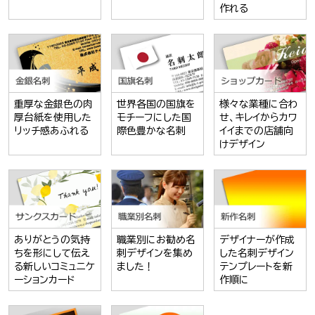
作れる
重厚な金銀色の肉
世界各国の国旗を
様々な業種に合わ
厚台紙を使用した
モチーフにした国
せ、キレイからカワ
リッチ感あふれる
際色豊かな名刺
イイまでの店舗向
けデザイン
ありがとうの気持
職業別にお勧め名
デザイナーが作成
ちを形にして伝え
刺デザインを集め
した名刺デザイン
る新しいコミュニケ
ました！
テンプレートを新
ーションカード
作順に