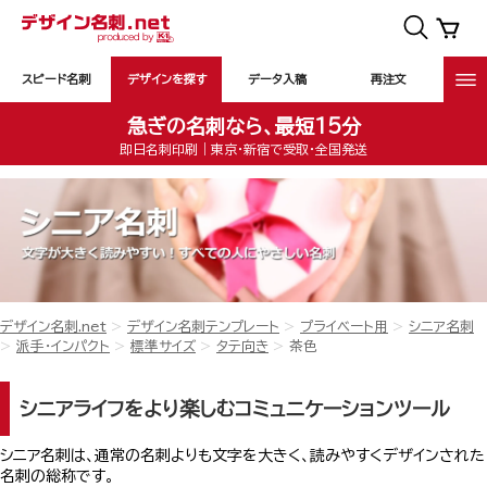
スピード名刺
デザインを探す
データ入稿
再注文
急ぎの名刺なら、最短15分
即日名刺印刷｜東京・新宿で受取・全国発送
デザイン名刺.net
デザイン名刺テンプレート
プライベート用
シニア名刺
派手・インパクト
標準サイズ
タテ向き
茶色
シニアライフをより楽しむコミュニケーションツール
シニア名刺は、通常の名刺よりも文字を大きく、読みやすくデザインされた
名刺の総称です。