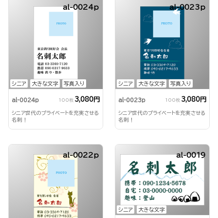
al-0024p
al-0023p
シニア
大きな文字
写真入り
シニア
大きな文字
写真入り
3,080円
3,080円
al-0024p
al-0023p
100枚
100枚
シニア世代のプライベートを充実させる
シニア世代のプライベートを充実させる
名刺！
名刺！
al-0022p
al-0019
シニア
大きな文字