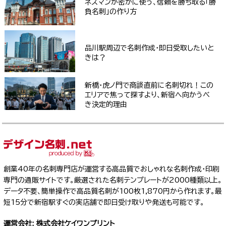
ネスマンが密かに使う、信頼を勝ち取る「勝
負名刺」の作り方
品川駅周辺で名刺作成・即日受取したいと
きは？
新橋・虎ノ門で商談直前に名刺切れ！この
エリアで焦って探すより、新宿へ向かうべ
き決定的理由
創業40年の名刺専門店が運営する高品質でおしゃれな名刺作成・印刷
専門の通販サイトです。厳選された名刺テンプレートが2000種類以上。
データ不要、簡単操作で高品質名刺が100枚1,870円から作れます。最
短15分で新宿駅すぐの実店舗で即日受け取りや発送も可能です。
運営会社: 株式会社ケイワンプリント