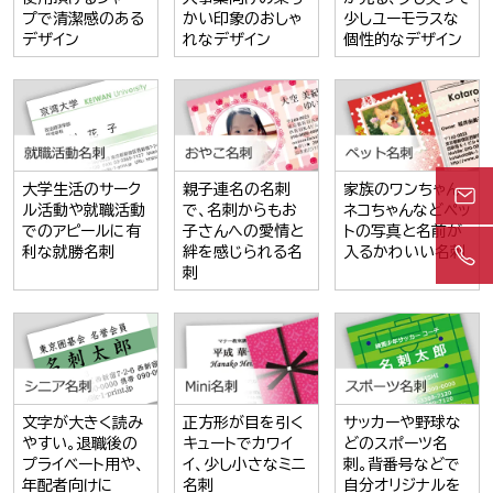
プで清潔感のある
かい印象のおしゃ
少しユーモラスな
デザイン
れなデザイン
個性的なデザイン
大学生活のサーク
親子連名の名刺
家族のワンちゃん
ル活動や就職活動
で、名刺からもお
ネコちゃんなどペッ
でのアピールに有
子さんへの愛情と
トの写真と名前が
利な就勝名刺
絆を感じられる名
入るかわいい名刺
刺
文字が大きく読み
正方形が目を引く
サッカーや野球な
やすい。退職後の
キュートでカワイ
どのスポーツ名
プライベート用や、
イ、少し小さなミニ
刺。背番号などで
年配者向けに
名刺
自分オリジナルを