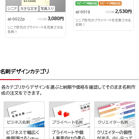
スピード1時間対応
スピード3時間対応
シニア
大きな文字
写真入り
2,530円
al-0019
100枚
3,080円
al-0022p
100枚
シニア世代のプライベートを充実させる
名刺！
シニア世代のプライベートを充実させる
名刺！
名刺デザインカテゴリ
各カテゴリからデザインを選ぶと納期や価格を確認してそのまま名刺作
成の注文をできます。
ビジネスで幅広く
プライベートや個
クリエイターの個性
使用頂けるシャー
人事業向けの柔ら
が光る、少し尖って