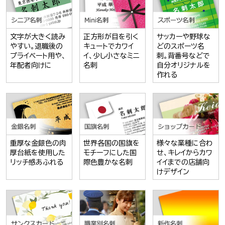
文字が大きく読み
正方形が目を引く
サッカーや野球な
やすい。退職後の
キュートでカワイ
どのスポーツ名
プライベート用や、
イ、少し小さなミニ
刺。背番号などで
年配者向けに
名刺
自分オリジナルを
作れる
重厚な金銀色の肉
世界各国の国旗を
様々な業種に合わ
厚台紙を使用した
モチーフにした国
せ、キレイからカワ
リッチ感あふれる
際色豊かな名刺
イイまでの店舗向
けデザイン