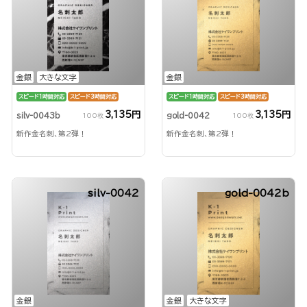
金銀
大きな文字
金銀
スピード1時間対応
スピード3時間対応
スピード1時間対応
スピード3時間対応
3,135円
3,135円
silv-0043b
gold-0042
100枚
100枚
新作金名刺、第2弾！
新作金名刺、第2弾！
silv-0042
gold-0042b
金銀
金銀
大きな文字