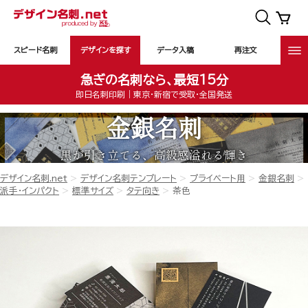
スピード名刺
デザインを探す
データ入稿
再注文
急ぎの名刺なら、最短15分
即日名刺印刷｜東京・新宿で受取・全国発送
金銀名刺
黒が引き立てる、高級感溢れる輝き
デザイン名刺.net
デザイン名刺テンプレート
プライベート用
金銀名刺
派手・インパクト
標準サイズ
タテ向き
茶色