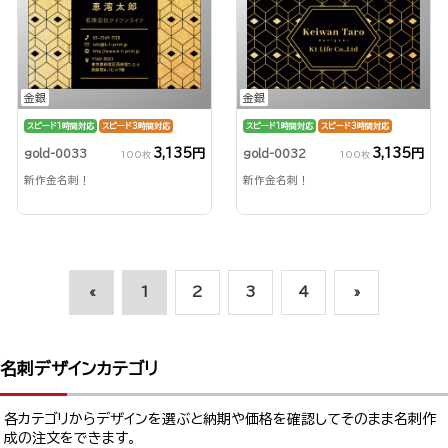
金銀
金銀
スピード1時間対応
スピード3時間対応
スピード1時間対応
スピード3時間対応
3,135円
3,135円
gold-0033
gold-0032
100枚
100枚
新作金名刺！
新作金名刺！
«
1
2
3
4
»
名刺デザインカテゴリ
各カテゴリからデザインを選ぶと納期や価格を確認してそのまま名刺作
成の注文をできます。