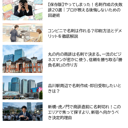
【保存版】やってしまった！名刺作成の失敗
談20選｜プロが教える後悔しないための
回避術
コンビニで名刺は作れる？印刷方法とデメ
リットを徹底解説
丸の内の商談は名刺で決まる。一流のビジ
ネスマンが密かに使う、信頼を勝ち取る「勝
負名刺」の作り方
品川駅周辺で名刺作成・即日受取したいと
きは？
新橋・虎ノ門で商談直前に名刺切れ！この
エリアで焦って探すより、新宿へ向かうべ
き決定的理由