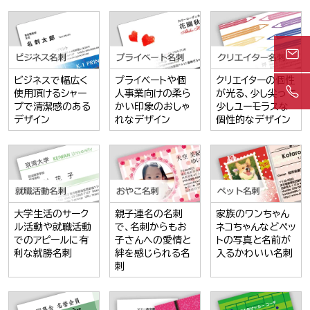
ビジネスで幅広く
プライベートや個
クリエイターの個性
使用頂けるシャー
人事業向けの柔ら
が光る、少し尖って
プで清潔感のある
かい印象のおしゃ
少しユーモラスな
デザイン
れなデザイン
個性的なデザイン
大学生活のサーク
親子連名の名刺
家族のワンちゃん
ル活動や就職活動
で、名刺からもお
ネコちゃんなどペッ
でのアピールに有
子さんへの愛情と
トの写真と名前が
利な就勝名刺
絆を感じられる名
入るかわいい名刺
刺