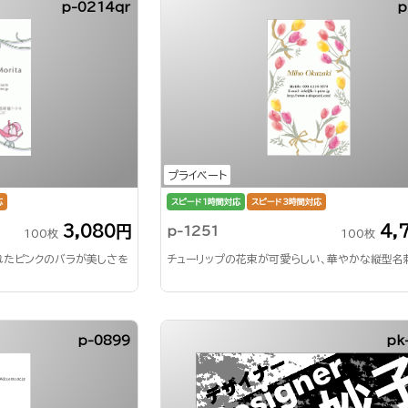
p-0214qr
p
プライベート
応
スピード1時間対応
スピード3時間対応
3,080円
4,
p-1251
100枚
100枚
れたピンクのバラが美しさを
チューリップの花束が可愛らしい、華やかな縦型名
p-0899
pk