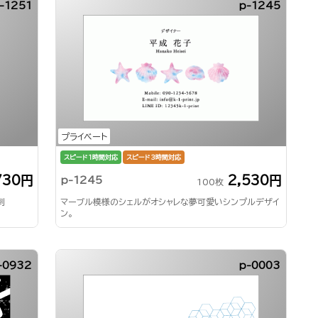
-1251
p-1245
プライベート
スピード1時間対応
スピード3時間対応
730円
2,530円
p-1245
100枚
刺
マーブル模様のシェルがオシャレな夢可愛いシンプルデザイ
ン。
-0932
p-0003