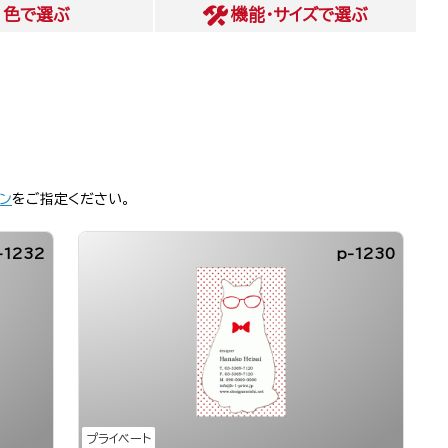
色
で選ぶ
機能・サイズ
で選ぶ
ン
をご指定ください。
-1232
p-1230
プライベート