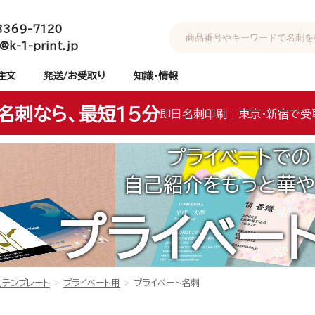
3369-7120
@k-1-print.jp
注文
発送/お受取り
知識・情報
名刺なら、最短15分
即日名刺印刷｜東京・新宿で受
プライベートでの
自己紹介をもっと華や
プライベー
刺テンプレート
プライベート用
プライベート名刺