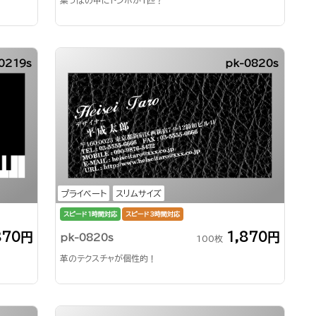
葉っぱの中にトンボが1匹？
0219s
pk-0820s
プライベート
スリムサイズ
スピード1時間対応
スピード3時間対応
870円
1,870円
pk-0820s
100枚
革のテクスチャが個性的！