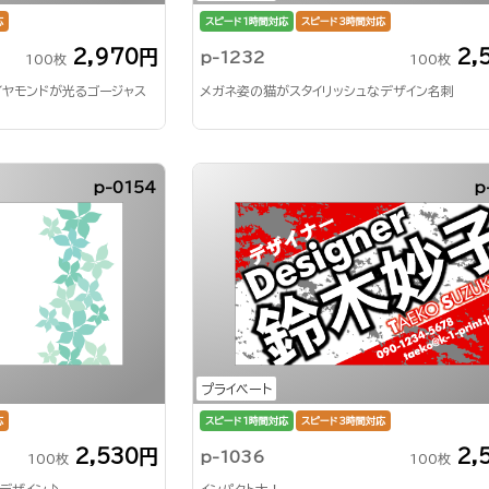
応
スピード1時間対応
スピード3時間対応
2,970円
2,
p-1232
100枚
100枚
イヤモンドが光るゴージャス
メガネ姿の猫がスタイリッシュなデザイン名刺
p-0154
p
プライベート
応
スピード1時間対応
スピード3時間対応
2,530円
2,
p-1036
100枚
100枚