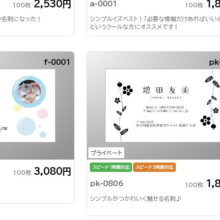
2,530円
1,
a-0001
100枚
100枚
ン名刺になった！
シンプルイズベスト！「必要な情報だけあればいい
というクールな方にオススメです！
f-0001
pk
プライベート
スピード1時間対応
スピード3時間対応
3,080円
100枚
1,
pk-0806
100枚
シンプルかつかわいく魅せる名刺♪