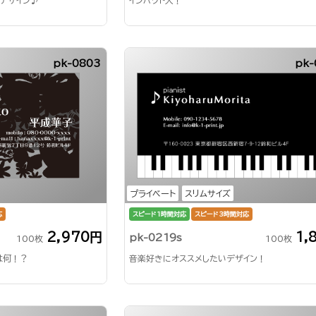
デザイン♪
インパクト大！
pk-0803
pk-
プライベート
スリムサイズ
応
スピード1時間対応
スピード3時間対応
2,970円
1,
pk-0219s
100枚
100枚
は何！？
音楽好きにオススメしたいデザイン！