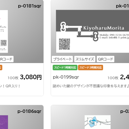
p-0181sqr
pk-01
QRコード
プライベート
スリムサイズ
QRコード
応
スピード1時間対応
スピード3時間対応
3,080円
2,
pk-0199sqr
100枚
100枚
ン！QR入り！
謎めいた鍵のデザインが不思議な印象を与えます
p-0186sqr
p-0