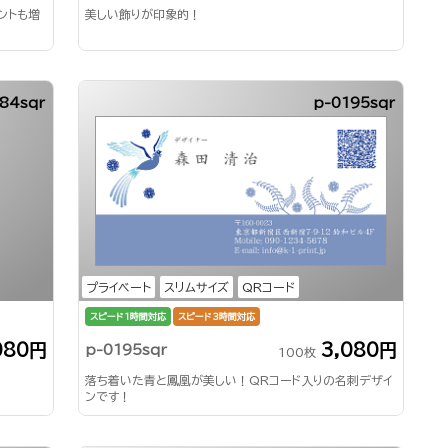
ントも増
美しい飾りが印象的！
84sqr
p-0195sqr
プライベート
スリムサイズ
QRコード
スピード1時間対応
スピード3時間対応
080円
3,080円
p-0195sqr
100枚
落ち着いた青と鳳凰が美しい！QRコード入りの名刺デザイ
ンです！