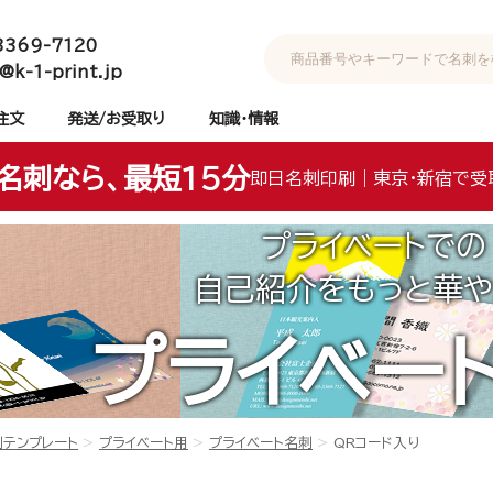
3369-7120
@k-1-print.jp
注文
発送/お受取り
知識・情報
名刺なら、最短15分
即日名刺印刷｜東京・新宿で受
プライベートでの
自己紹介をもっと華や
プライベー
刺テンプレート
プライベート用
プライベート名刺
QRコード入り