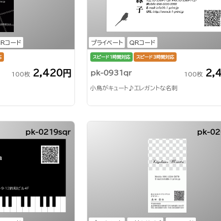
QRコード
プライベート
QRコード
応
スピード1時間対応
スピード3時間対応
2,420円
2,
pk-0931qr
100枚
100枚
小鳥がキュート♪エレガントな名刺
pk-0219sqr
pk-02