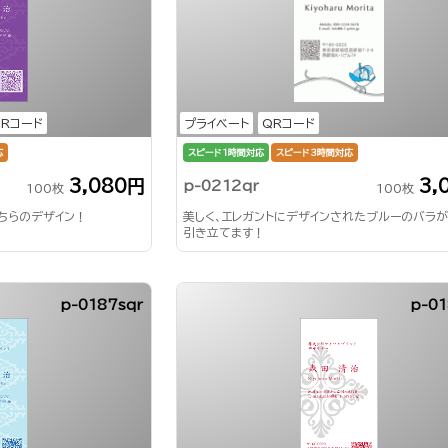
QRコード
プライベート
QRコード
応
スピード1時間対応
スピード3時間対応
3,080円
3,
p-0212qr
100枚
100枚
ちらのデザイン！
美しく、エレガントにデザインされたブルーのバラ
引き立てます！
p-0187sqr
p-01