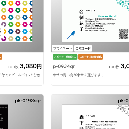
プライベート
QRコード
応
スピード1時間対応
スピード3時間対応
3,080円
3,
p-0934qr
100枚
100枚
ド付でアピールポイントも増
幸せの青い鳥が幸せを運びます！
pk-0193sqr
pk-0