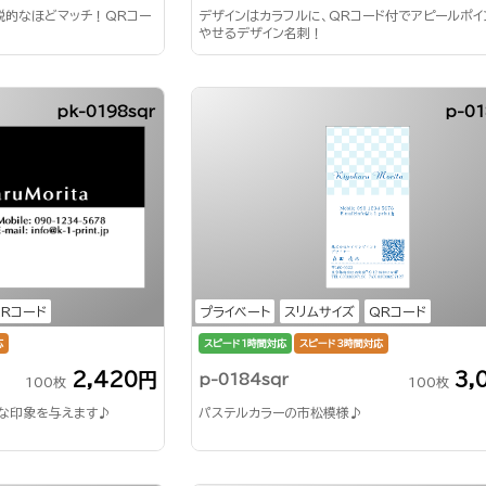
説的なほどマッチ！QRコー
デザインはカラフルに、QRコード付でアピールポイ
やせるデザイン名刺！
pk-0198sqr
p-01
QRコード
プライベート
スリムサイズ
QRコード
応
スピード1時間対応
スピード3時間対応
2,420円
3,
p-0184sqr
100枚
100枚
な印象を与えます♪
パステルカラーの市松模様♪