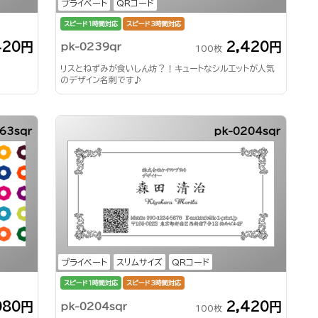
プライベート
QRコード
スピード1時間対応
スピード3時間対応
420円
2,420円
pk-0239qr
100枚
リスとねずみが食いしん坊？！キュートなシルエットが人気
のデザイン名刺です♪
63sqr
pk-0204sqr
プライベート
スリムサイズ
QRコード
スピード1時間対応
スピード3時間対応
080円
2,420円
pk-0204sqr
100枚