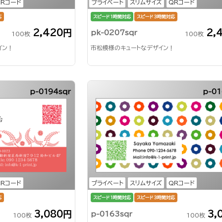
QRコード
プライベート
スリムサイズ
QRコード
応
スピード1時間対応
スピード3時間対応
2,420円
2,
pk-0207sqr
100枚
100枚
イン！
市松模様のキュートなデザイン！
p-0194sqr
p-01
QRコード
プライベート
スリムサイズ
QRコード
応
スピード1時間対応
スピード3時間対応
3,080円
3,
p-0163sqr
100枚
100枚