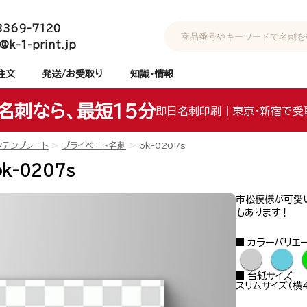
3369-7120
@k-1-print.jp
注文
発送/お受取り
知識・情報
名刺なら、最短15分
即日名刺印刷｜東京・新宿で受
ンテンプレート
プライベート名刺
pk-0207s
k-0207s
市松模様が可愛い
もあります！
カラーバリエ
●
●
台紙サイズ
スリムサイズ（横4