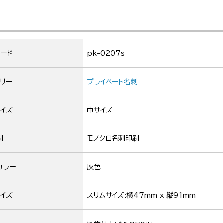
ード
pk-0207s
リー
プライベート名刺
イズ
中サイズ
刷
モノクロ名刺印刷
カラー
灰色
イズ
スリムサイズ:横47mm x 縦91mm